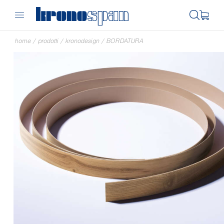
home
/
prodotti
/
kronodesign
/
BORDATURA