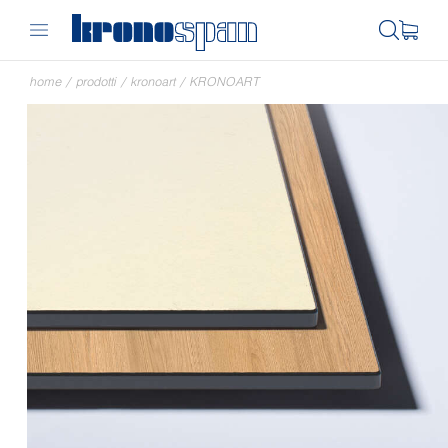
home
/
prodotti
/
kronoart
/
KRONOART