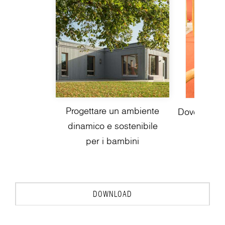
Progettare un ambiente
Dove il Gioc
dinamico e sostenibile
Na
per i bambini
DOWNLOAD