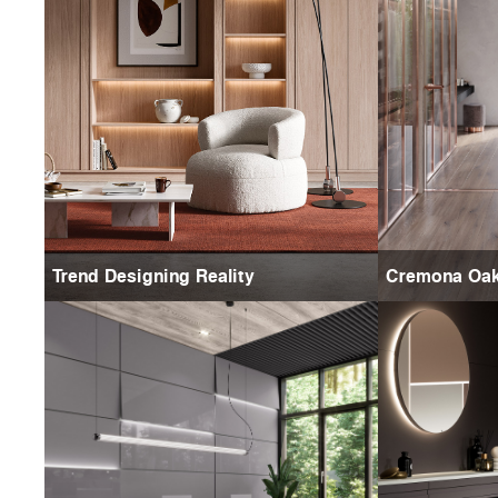
Trend Designing Reality
Cremona Oa