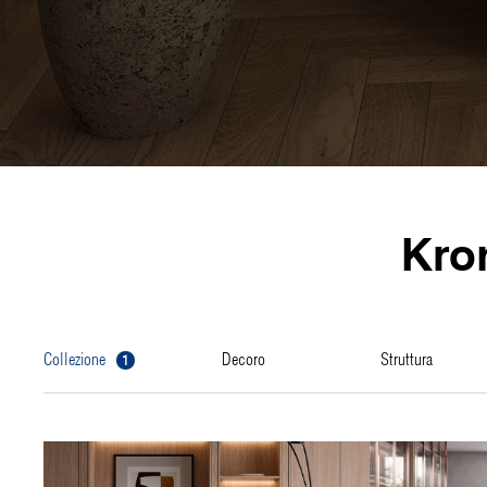
Kro
1
collezione
decoro
struttura