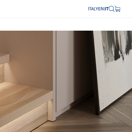
ITALY
EN
|
IT