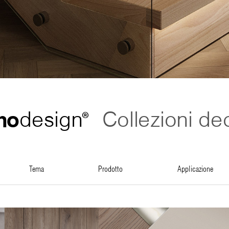
no
design
Collezioni de
®
tema
prodotto
applicazione