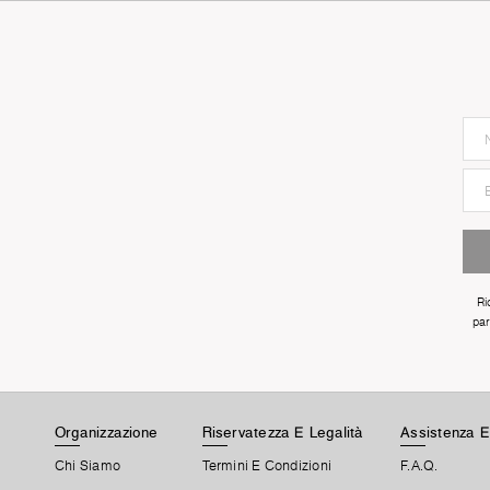
Ri
par
Organizzazione
Riservatezza E Legalità
Assistenza 
Chi Siamo
Termini E Condizioni
F.A.Q.