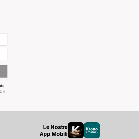
 da
zi o
Le Nostre
App Mobili