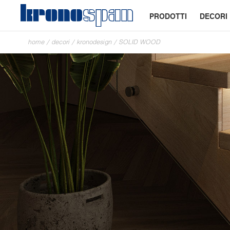
PRODOTTI
DECORI
home
/
decori
/
kronodesign
/
SOLID WOOD