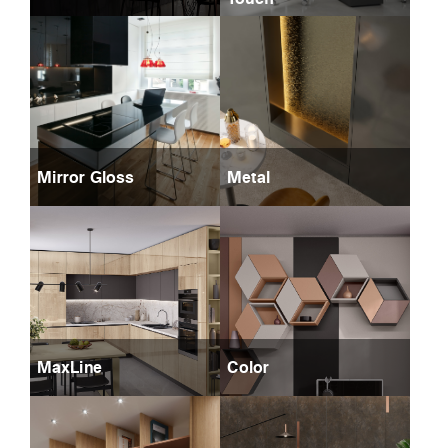
Mirror Gloss
Metal
MaxLine
Color