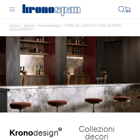
home
/
decori
/
kronodesign
/
PIANI DI LAVORO CON BORDO
SQUADRATO
Collezioni
®
Krono
design
decori