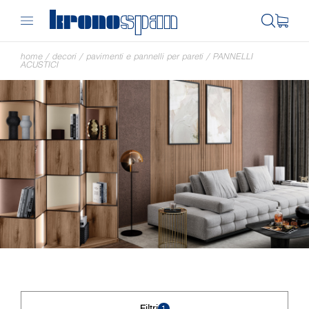
home
/
decori
/
pavimenti e pannelli per pareti
/
PANNELLI
ACUSTICI
Filtri
1