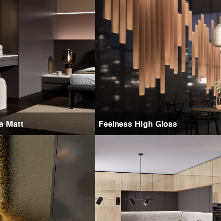
ra Matt
Feelness High Gloss