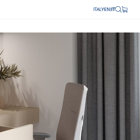
ITALY
EN
|
IT