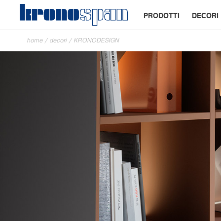
PRODOTTI
DECORI
home
/
decori
/
KRONODESIGN