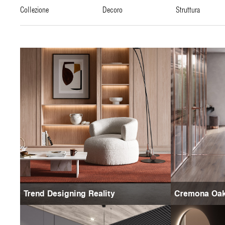
collezione
decoro
struttura
Trend Designing Reality
Cremona Oa