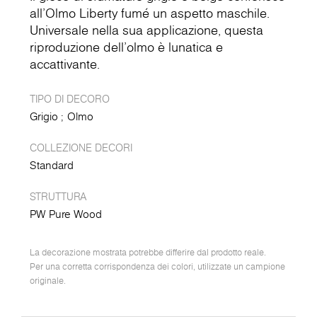
all'Olmo Liberty fumé un aspetto maschile.
Universale nella sua applicazione, questa
riproduzione dell'olmo è lunatica e
accattivante.
TIPO DI DECORO
Grigio
Olmo
COLLEZIONE DECORI
Standard
STRUTTURA
PW Pure Wood
La decorazione mostrata potrebbe differire dal prodotto reale.
Per una corretta corrispondenza dei colori, utilizzate un campione
originale.