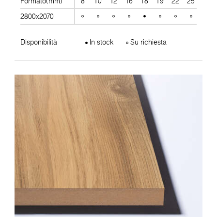
Formato(mm)
8
10
12
16
18
19
22
25
28
2800x2070
Disponibilità
In stock
Su richiesta