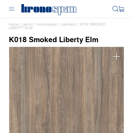
home
/
decori
/
kronodesign
/
standard
/
K018 SMOKED
LIBERTY ELM
K018 Smoked Liberty Elm