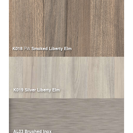
K018
Smoked Liberty Elm
PW
K019 Silver Liberty Elm
AL03 Brushed Inox