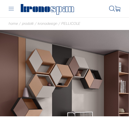
home
/
prodotti
/
kronodesign
/
PELLICOLE