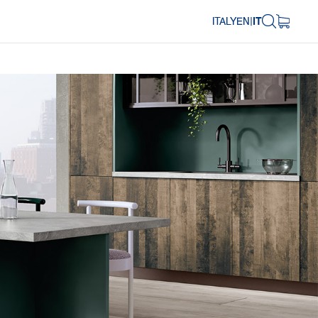
ITALY
EN
|
IT