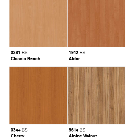
0381
1912
BS
BS
Classic Beech
Alder
0344
9614
BS
BS
Cherry
Alpine Walnut