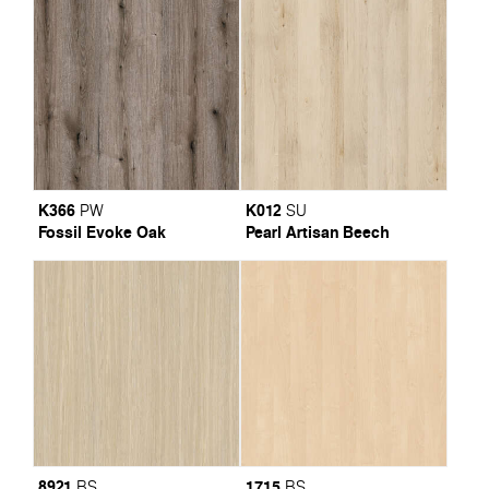
K366
K012
PW
SU
Fossil Evoke Oak
Pearl Artisan Beech
8921
1715
BS
BS