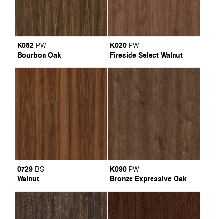
K082
K020
PW
PW
Bourbon Oak
Fireside Select Walnut
0729
K090
BS
PW
Walnut
Bronze Expressive Oak