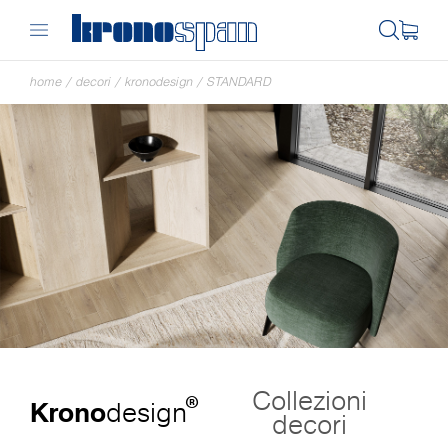
home
/
decori
/
kronodesign
/
STANDARD
Collezioni
®
Krono
design
decori