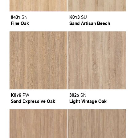
8431
K013
SN
SU
Fine Oak
Sand Artisan Beech
K076
3025
PW
SN
Sand Expressive Oak
Light Vintage Oak