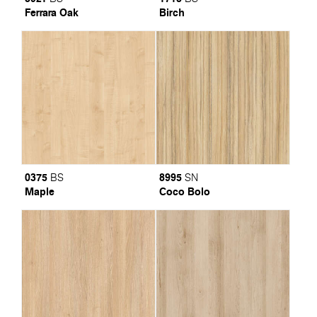
Ferrara Oak
Birch
0375
8995
BS
SN
Maple
Coco Bolo