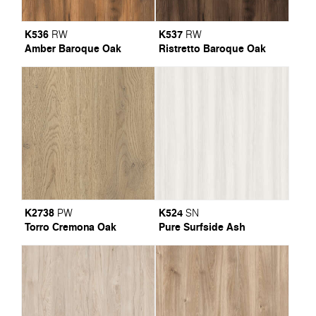
K536
K537
RW
RW
Amber Baroque Oak
Ristretto Baroque Oak
K2738
K524
PW
SN
Torro Cremona Oak
Pure Surfside Ash