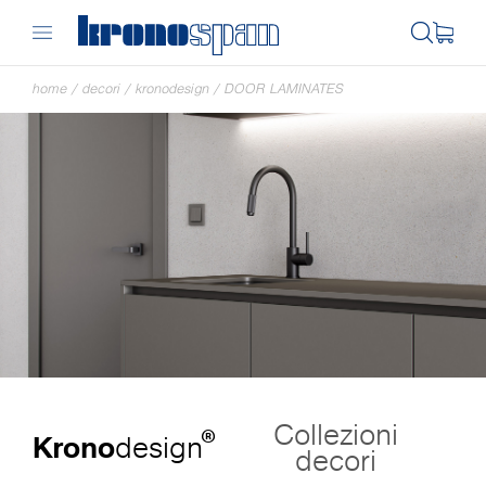
home
/
decori
/
kronodesign
/
DOOR LAMINATES
Collezioni
®
Krono
design
decori