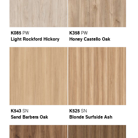
K085
K358
PW
PW
Light Rockford Hickory
Honey Castello Oak
K543
K525
SN
SN
Sand Barbera Oak
Blonde Surfside Ash