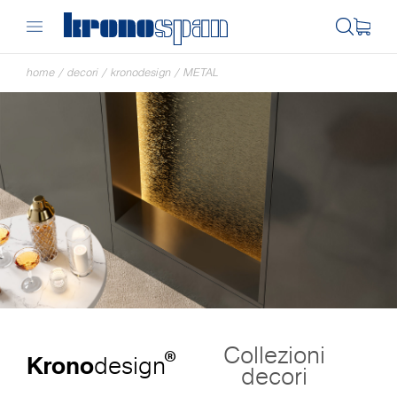
home
/
decori
/
kronodesign
/
METAL
Collezioni
®
Krono
design
decori