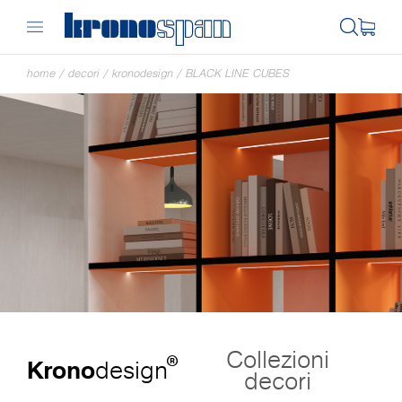
home
/
decori
/
kronodesign
/
BLACK LINE CUBES
Collezioni
®
Krono
design
decori