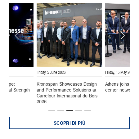
6
Friday, 5 June 2026
Friday, 15 May 2026
 Europe:
Kronospan Showcases Design
Athens joins Kro
ustrial Strength
and Performance Solutions at
center network
Carrefour International du Bois
2026
SCOPRI DI PIÙ