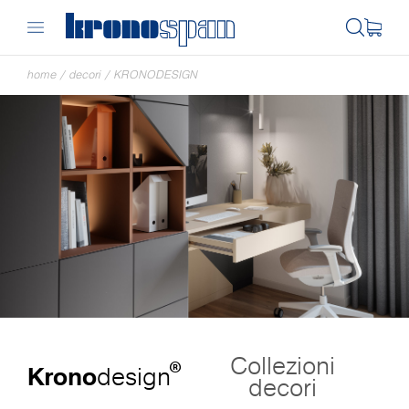
home
/
decori
/
KRONODESIGN
Collezioni
®
Krono
design
decori