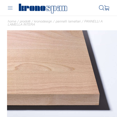
home
/
prodotti
/
kronodesign
/
pannelli lamellari
/
PANNELLI A
LAMELLA INTERA