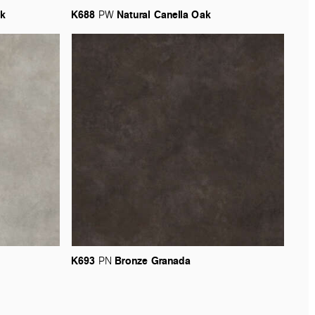
k
K688
Natural
Canella
Oak
PW
K693
Bronze
Granada
PN