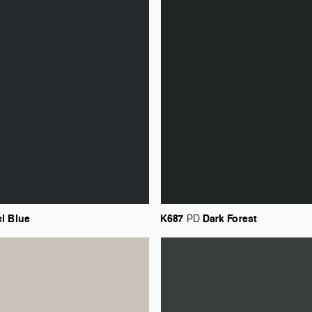
el
Blue
K687
Dark
Forest
PD