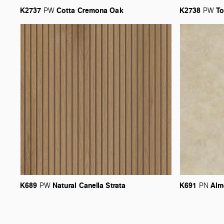
K2737
Cotta
Cremona
Oak
K2738
To
PW
PW
K689
Natural
Canella
Strata
K691
Alm
PW
PN