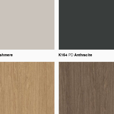
shmere
K164
Anthracite
PD