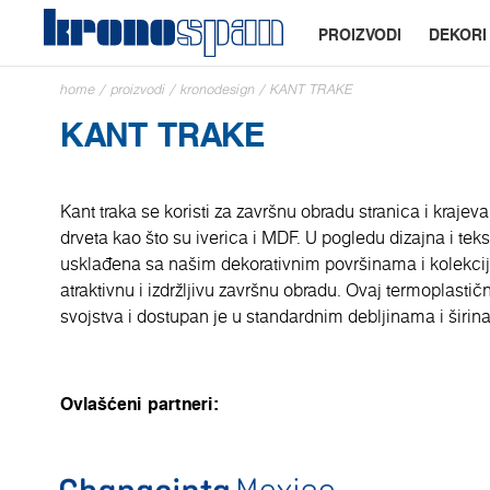
PROIZVODI
DEKORI
home
/
proizvodi
/
kronodesign
/
KANT TRAKE
KANT TRAKE
Kant traka se koristi za završnu obradu stranica i krajev
drveta kao što su iverica i MDF. U pogledu dizajna i teks
usklađena sa našim dekorativnim površinama i kolekcij
atraktivnu i izdržljivu završnu obradu. Ovaj termoplastič
svojstva i dostupan je u standardnim debljinama i širin
Ovlašćeni partneri: