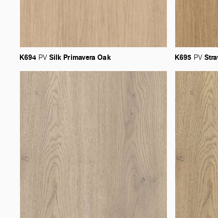
K694
Silk
Primavera
Oak
K695
Str
PV
PV