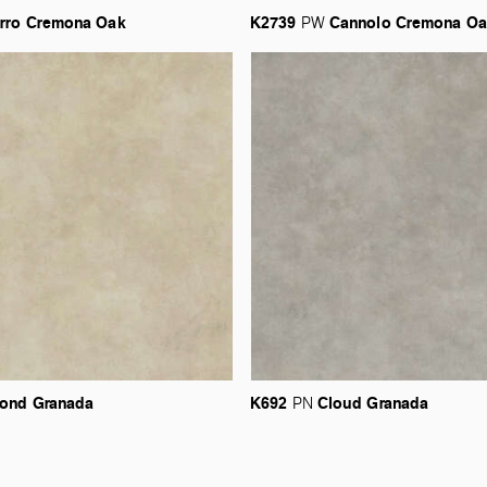
rro
Cremona
Oak
K2739
Cannolo
Cremona
Oa
PW
ond
Granada
K692
Cloud
Granada
PN