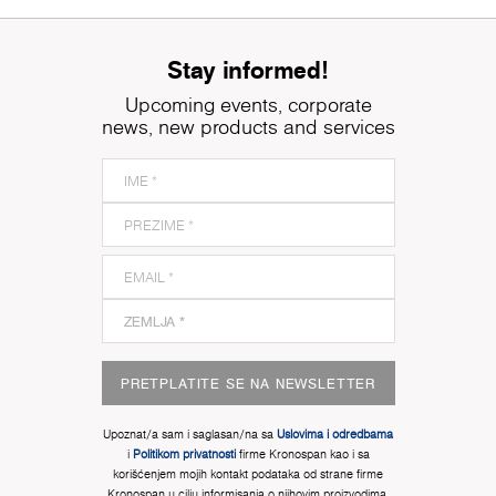
Stay informed!
Upcoming events, corporate
news, new products and services
PRETPLATITE SE NA NEWSLETTER
Upoznat/a sam i saglasan/na sa
Uslovima i odredbama
i
Politikom privatnosti
firme Kronospan kao i sa
korišćenjem mojih kontakt podataka od strane firme
Kronospan u cilju informisanja o njihovim proizvodima,