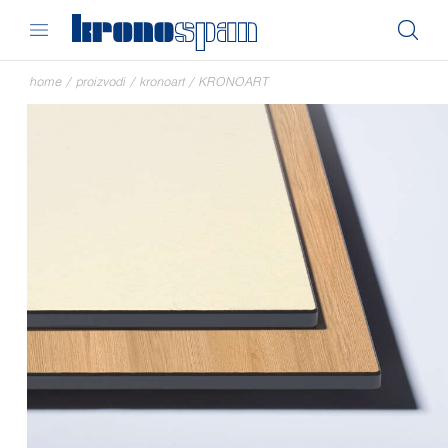
home
/
proizvodi
/
kronoart
/
KRONOART