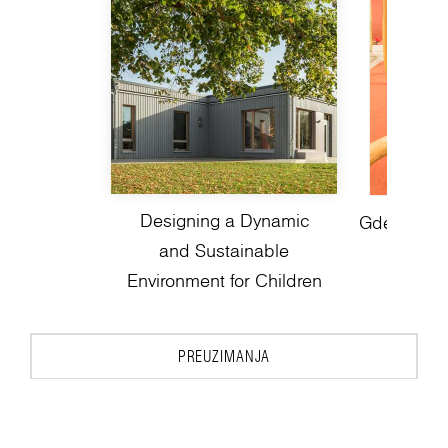
Designing a Dynamic
Gde se igra
and Sustainable
pri
Environment for Children
PREUZIMANJA