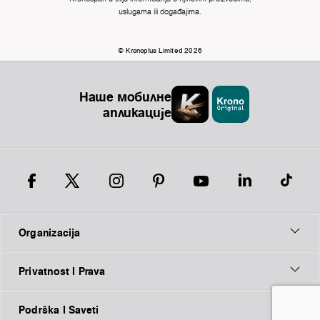
uslugama ili događajima.
© Kronoplus Limited 2026
Наше мобилне
апликације
Organizacija
Privatnost I Prava
Podrška I Saveti