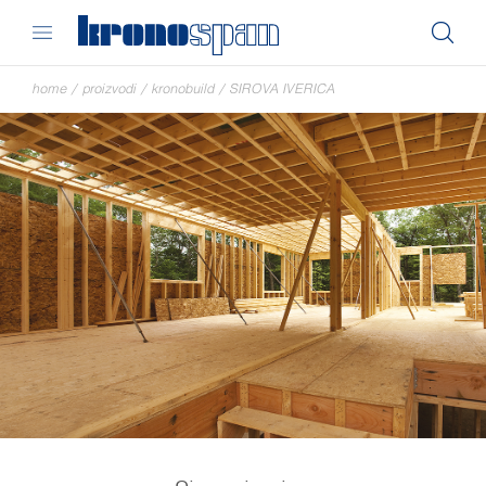
home
/
proizvodi
/
kronobuild
/
SIROVA IVERICA