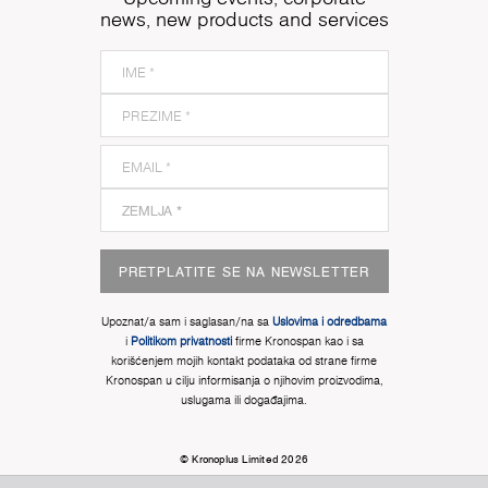
news, new products and services
PRETPLATITE SE NA NEWSLETTER
Upoznat/a sam i saglasan/na sa
Uslovima i odredbama
i
Politikom privatnosti
firme Kronospan kao i sa
korišćenjem mojih kontakt podataka od strane firme
Kronospan u cilju informisanja o njihovim proizvodima,
uslugama ili događajima.
© Kronoplus Limited 2026