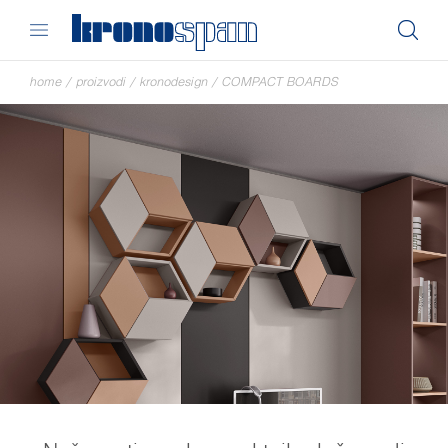
home
/
proizvodi
/
kronodesign
/
COMPACT BOARDS