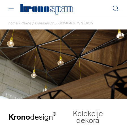
home
/
dekori
/
kronodesign
/
COMPACT INTERIOR
Kolekcije
®
Krono
design
dekora