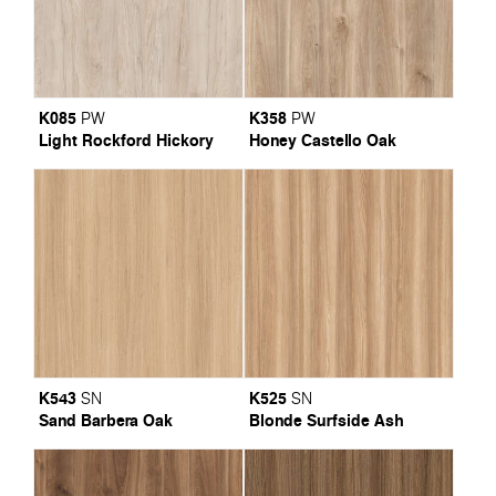
K085
K358
PW
PW
Light Rockford Hickory
Honey Castello Oak
K543
K525
SN
SN
Sand Barbera Oak
Blonde Surfside Ash