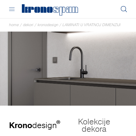
home
/
dekori
/
kronodesign
/
LAMINATI U VRATNOJ DIMENZIJI
Kolekcije
®
Krono
design
dekora