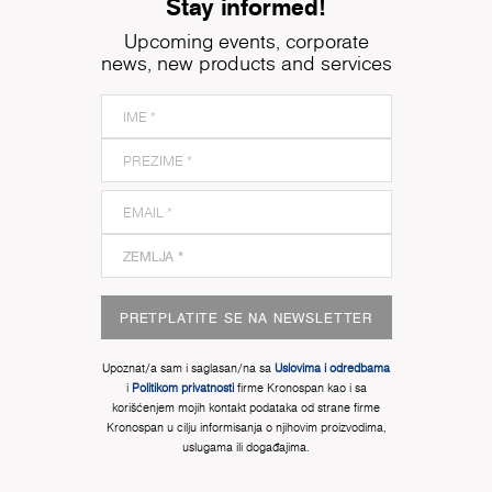
Stay informed!
Upcoming events, corporate
news, new products and services
PRETPLATITE SE NA NEWSLETTER
Upoznat/a sam i saglasan/na sa
Uslovima i odredbama
i
Politikom privatnosti
firme Kronospan kao i sa
korišćenjem mojih kontakt podataka od strane firme
Kronospan u cilju informisanja o njihovim proizvodima,
uslugama ili događajima.