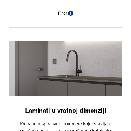
Filteri
1
Laminati u vratnoj dimenziji
Kreirajte inspirativne enterijere koji ostavljaju
odličan prvi utisak uz pomoć naše kolekcije