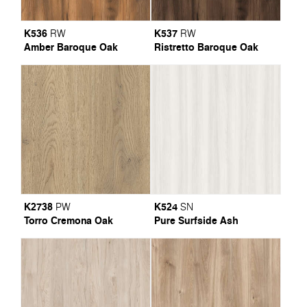
K536
K537
RW
RW
Amber Baroque Oak
Ristretto Baroque Oak
K2738
K524
PW
SN
Torro Cremona Oak
Pure Surfside Ash