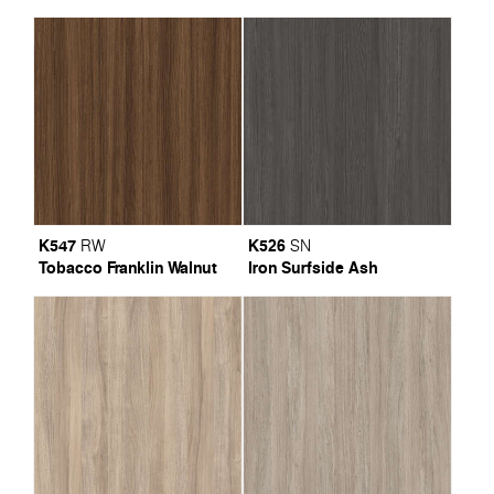
K547
K526
RW
SN
Tobacco Franklin Walnut
Iron Surfside Ash