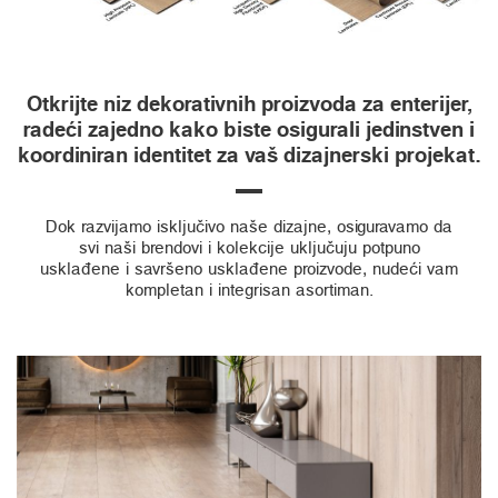
Otkrijte niz dekorativnih proizvoda za enterijer,
radeći zajedno kako biste osigurali jedinstven i
koordiniran identitet za vaš dizajnerski projekat.
Dok razvijamo isključivo naše dizajne, osiguravamo da
svi naši brendovi i kolekcije uključuju potpuno
usklađene i savršeno usklađene proizvode, nudeći vam
kompletan i integrisan asortiman.