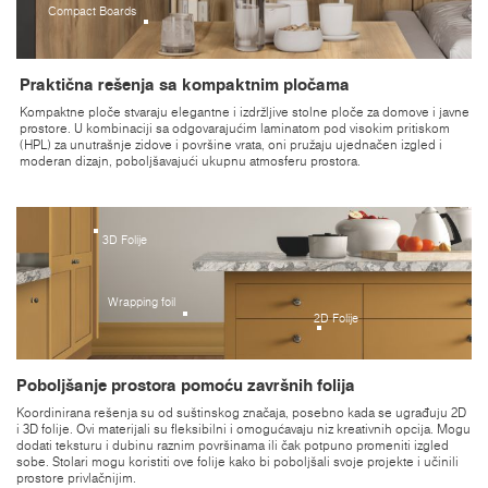
Compact Boards
Praktična rešenja sa kompaktnim pločama
Kompaktne ploče stvaraju elegantne i izdržljive stolne ploče za domove i javne
prostore. U kombinaciji sa odgovarajućim laminatom pod visokim pritiskom
(HPL) za unutrašnje zidove i površine vrata, oni pružaju ujednačen izgled i
moderan dizajn, poboljšavajući ukupnu atmosferu prostora.
3D Folije
Wrapping foil
2D Folije
Poboljšanje prostora pomoću završnih folija
Koordinirana rešenja su od suštinskog značaja, posebno kada se ugrađuju 2D
i 3D folije. Ovi materijali su fleksibilni i omogućavaju niz kreativnih opcija. Mogu
dodati teksturu i dubinu raznim površinama ili čak potpuno promeniti izgled
sobe. Stolari mogu koristiti ove folije kako bi poboljšali svoje projekte i učinili
prostore privlačnijim.