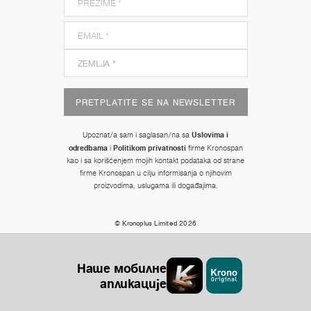
PRETPLATITE SE NA NEWSLETTER
Uslovima i
Upoznat/a sam i saglasan/na sa
odredbama
Politikom privatnosti
i
firme Kronospan
kao i sa korišćenjem mojih kontakt podataka od strane
firme Kronospan u cilju informisanja o njihovim
proizvodima, uslugama ili događajima.
© Kronoplus Limited 2026
Наше мобилне
апликације