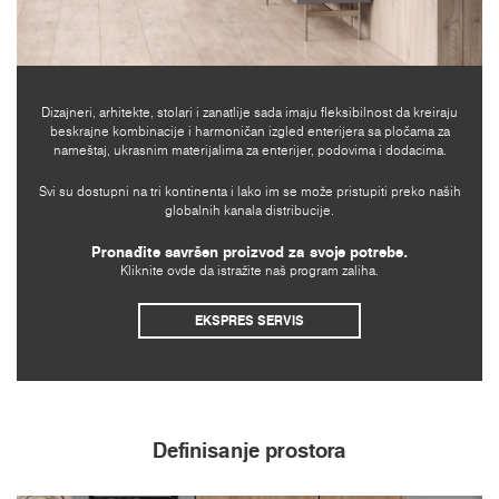
Dizajneri, arhitekte, stolari i zanatlije sada imaju fleksibilnost da kreiraju
beskrajne kombinacije i harmoničan izgled enterijera sa pločama za
nameštaj, ukrasnim materijalima za enterijer, podovima i dodacima.
Svi su dostupni na tri kontinenta i lako im se može pristupiti preko naših
globalnih kanala distribucije.
Pronađite savršen proizvod za svoje potrebe.
Kliknite ovde da istražite naš program zaliha.
EKSPRES SERVIS
Definisanje prostora