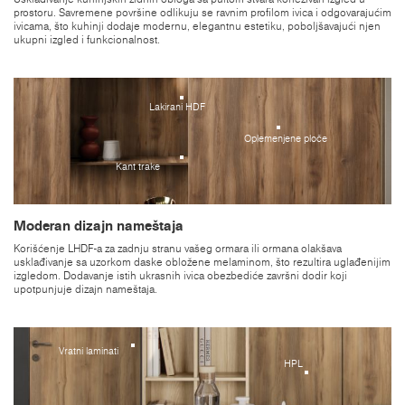
prostoru. Savremene površine odlikuju se ravnim profilom ivica i odgovarajućim
ivicama, što kuhinji dodaje modernu, elegantnu estetiku, poboljšavajući njen
ukupni izgled i funkcionalnost.
Lakirani HDF
Oplemenjene ploče
Kant trake
Moderan dizajn nameštaja
Korišćenje LHDF-a za zadnju stranu vašeg ormara ili ormana olakšava
usklađivanje sa uzorkom daske obložene melaminom, što rezultira uglađenijim
izgledom. Dodavanje istih ukrasnih ivica obezbediće završni dodir koji
upotpunjuje dizajn nameštaja.
Vratni laminati
HPL