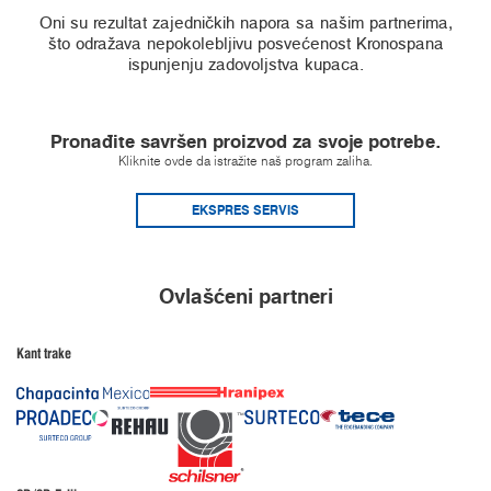
Oni su rezultat zajedničkih napora sa našim partnerima,
što odražava nepokolebljivu posvećenost Kronospana
ispunjenju zadovoljstva kupaca.
Pronađite savršen proizvod za svoje potrebe.
Kliknite ovde da istražite naš program zaliha.
EKSPRES SERVIS
Ovlašćeni partneri
Kant trake