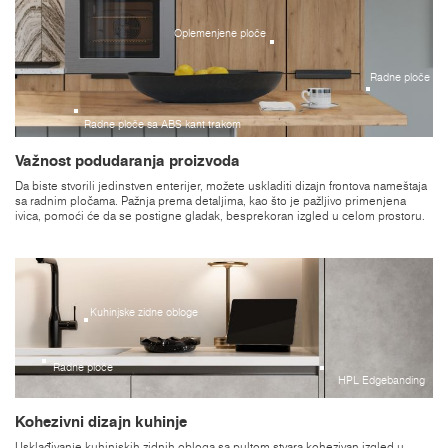
Oplemenjene ploče
Radne ploče
Radne ploče sa ABS kant trakom
Važnost podudaranja proizvoda
Da biste stvorili jedinstven enterijer, možete uskladiti dizajn frontova nameštaja
sa radnim pločama. Pažnja prema detaljima, kao što je pažljivo primenjena
ivica, pomoći će da se postigne gladak, besprekoran izgled u celom prostoru.
Kuhinjske zidne obloge
Radne ploče
HPL Edgebanding
Kohezivni dizajn kuhinje
Usklađivanje kuhinjskih zidnih obloga sa pultom stvara kohezivan izgled u