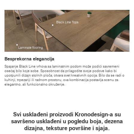
Black Line Tops
Laminate flooring
Besprekorna elegancija
Spajanje Black Line vrhova sa laminatnim podom može podići savremeni
osećaj bilo koje sobe. Sposobnost da prilagodite svoje podove kako bi
upotpunili dizajn stolnih ploča, otvara svet kreativnih opcija. Bilo da se radi o
kuhinji, trpezariji ili radnom prostoru, ova kombinacija postavlja scenu za
elegantno, ali funkcionalno okruženje.
Svi usklađeni proizvodi Kronodesign-a su
savršeno usklađeni u pogledu boja, dezena
dizajna, teksture površine i sjaja.