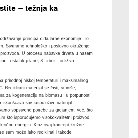
stite – težnja ka
 održavanje principa cirkularne ekonomije. To
ćen. Stvaramo tehnološko i poslovno okruženje
io proizvoda. U procesu nabavke drveta u našem
zbor - ostatak pilane; 3. izbor - održivo
na prirodnoj niskoj temperaturi i maksimalnog
eciklirani materijal se čisti, rafiniše,
njima za kogeneraciju na biomasu i u potpunosti
skorišćava sav raspoloživi materijal.
vamo sopstvene potrebe za grejanjem, već, što
sim što isporučujemo visokokvalitetni proizvod
ektričnu energiju. Kroz ovaj koncept kružne
 se sam može lako reciklirati i takođe