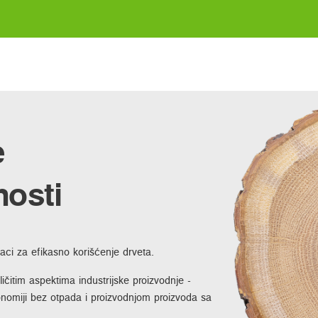
e
osti
ci za efikasno korišćenje drveta.
ičitim aspektima industrijske proizvodnje -
konomiji bez otpada i proizvodnjom proizvoda sa