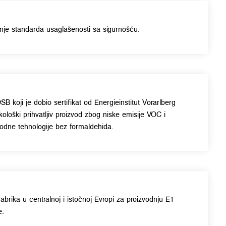
je standarda usaglašenosti sa sigurnošću.
SB koji je dobio sertifikat od Energieinstitut Vorarlberg
ološki prihvatljiv proizvod zbog niske emisije VOC i
vodne tehnologije bez formaldehida.
abrika u centralnoj i istočnoj Evropi za proizvodnju E1
e.