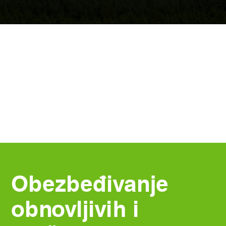
Obezbeđivanje
obnovljivih i