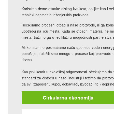
Koristimo drvne ostatke niskog kvaliteta, opiljke kao i ve
tehnički naprednih inženjerskih proizvoda.
Recikliramo procesni otpad u naše proizvode, ili ga kori
upotrebu na licu mesta. Kada se otpadni materijal ne mo
mesta, tražimo ga u reciklaži u mogućnosti partnerstv
Mi konstantno posmatramo našu upotrebu vode i energij
potrošnje, i uložili smo mnogo u procese koji proizvode e
drveta.
Kao prvi korak u ekološkoj odgovornosti, očekujemo da s
standard za čistoću u našoj industriji i težimo da pro
da svi (zaposleni, kupci, dobavljači, izvođači itd.) doprin
Cirkularna ekonomija