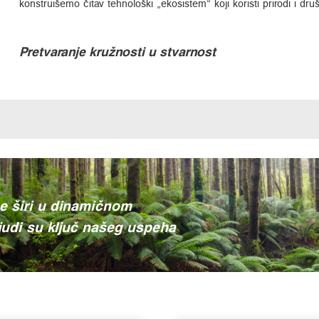
konstruišemo čitav tehnološki „ekosistem“ koji koristi prirodi i druš
Pretvaranje kružnosti u stvarnost
e širi u dinamičnom
ljudi su ključ našeg uspeha