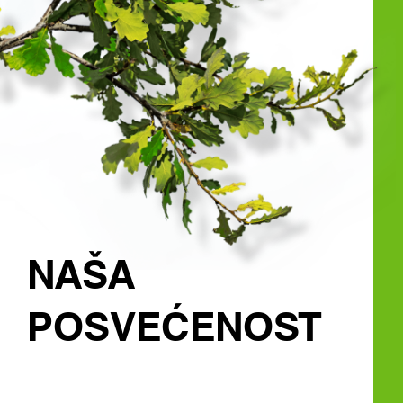
NAŠA
POSVEĆENOST