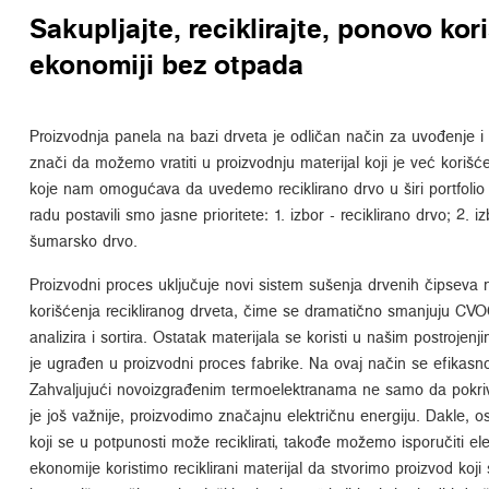
Sakupljajte, reciklirajte, ponovo kori
ekonomiji bez otpada
Proizvodnja panela na bazi drveta je odličan način za uvođenje i
znači da možemo vratiti u proizvodnju materijal koji je već koriš
koje nam omogućava da uvedemo reciklirano drvo u širi portfol
radu postavili smo jasne prioritete: 1. izbor - reciklirano drvo; 2. i
šumarsko drvo.
Proizvodni proces uključuje novi sistem sušenja drvenih čipseva 
korišćenja recikliranog drveta, čime se dramatično smanjuju CVOC. R
analizira i sortira. Ostatak materijala se koristi u našim postroje
je ugrađen u proizvodni proces fabrike. Na ovaj način se efikasno i
Zahvaljujući novoizgrađenim termoelektranama ne samo da pokri
je još važnije, proizvodimo značajnu električnu energiju. Dakle, o
koji se u potpunosti može reciklirati, takođe možemo isporučiti el
ekonomije koristimo reciklirani materijal da stvorimo proizvod koji