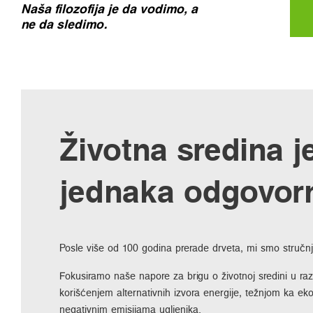
Naša filozofija je da vodimo, a
ne da sledimo.
Životna sredina j
jednaka odgovorn
Posle više od 100 godina prerade drveta, mi smo stručnja
Fokusiramo naše napore za brigu o životnoj sredini u razl
korišćenjem alternativnih izvora energije, težnjom ka e
negativnim emisijama ugljenika.