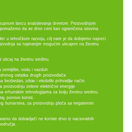
okupnom lancu snabdevanja drvetom. Proizvodnjom
je, pomažemo da se drvo ceni kao ograničena sirovina.
der u tehničkom razvoju, cilj nam je da dobijemo najveći
proizvodnja sa najmanjim mogućim uticajem na životnu
uticaj na životnu sredinu.
 zemljište, vodu i vazduh
drvnog ostatka drugih proizvođača
a bezbedan, zdrav i ekološki prihvatljiv način
a proizvodnju zelene električne energije
sa vrhunskim tehnologijama za bolju životnu sredinu.
aj, ponovo koristi.
vog šumarstva, za proizvodnju ploča sa negativnim
ravamo da dobavljači ne koriste drvo iz nacionalnih
područja.