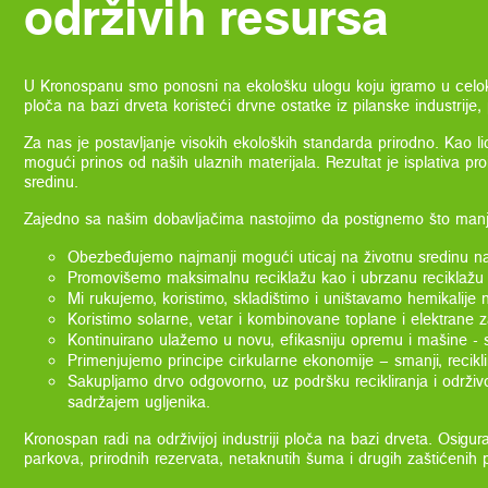
održivih resursa
U Kronospanu smo ponosni na ekološku ulogu koju igramo u cel
ploča na bazi drveta koristeći drvne ostatke iz pilanske industri
Za nas je postavljanje visokih ekoloških standarda prirodno. Kao li
mogući prinos od naših ulaznih materijala. Rezultat je isplativa 
sredinu.
Zajedno sa našim dobavljačima nastojimo da postignemo što manji 
Obezbeđujemo najmanji mogući uticaj na životnu sredinu na
Promovišemo maksimalnu reciklažu kao i ubrzanu reciklažu 
Mi rukujemo, koristimo, skladištimo i uništavamo hemikalije n
Koristimo solarne, vetar i kombinovane toplane i elektrane z
Kontinuirano ulažemo u novu, efikasniju opremu i mašine - 
Primenjujemo principe cirkularne ekonomije – smanji, reciklir
Sakupljamo drvo odgovorno, uz podršku recikliranja i održi
sadržajem ugljenika.
Kronospan radi na održivijoj industriji ploča na bazi drveta. Osigu
parkova, prirodnih rezervata, netaknutih šuma i drugih zaštićenih 