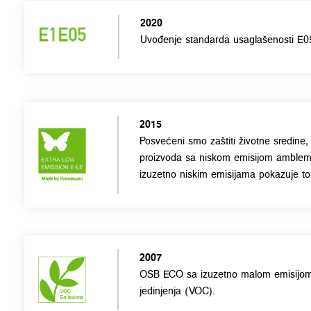
2020
Uvođenje standarda usaglašenosti E0
2015
Posvećeni smo zaštiti životne sredine
proizvoda sa niskom emisijom amblema
izuzetno niskim emisijama pokazuje to
2007
OSB ECO sa izuzetno malom emisijom i
jedinjenja (VOC).