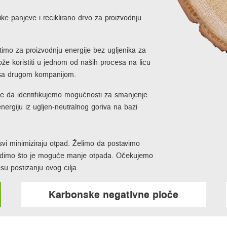
like panjeve i reciklirano drvo za proizvodnju
stimo za proizvodnju energije bez ugljenika za
že koristiti u jednom od naših procesa na licu
a sa drugom kompanijom.
e da identifikujemo mogućnosti za smanjenje
nergiju iz ugljen-neutralnog goriva na bazi
vi minimiziraju otpad. Želimo da postavimo
izvodimo što je moguće manje otpada. Očekujemo
esu postizanju ovog cilja.
Karbonske negativne ploče