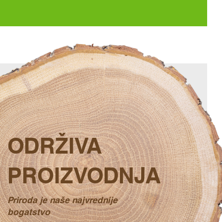
ODRŽIVA
PROIZVODNJA
Priroda je naše najvrednije
bogatstvo