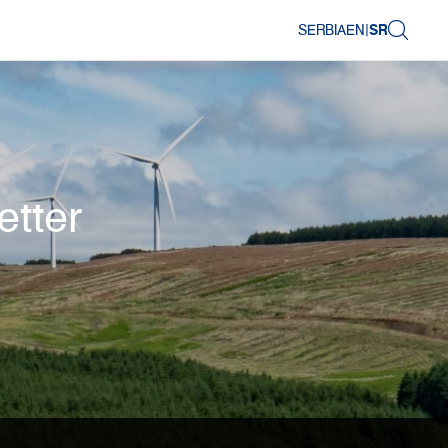
SERBIA
EN
|
SR
etter