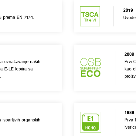
2019
5 prema EN 717-1.
Uvođen
2009
, a označavanje naših
Prvi O
 E-LE leptira sa
kao ek
.
proiz
1989
sparljivih organskih
Prva f
iveric