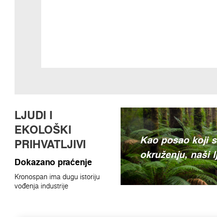
LJUDI I
EKOLOŠKI
Kao posao koji s
PRIHVATLJIVI
okruženju, naši 
Dokazano praćenje
Kronospan ima dugu istoriju
vođenja industrije