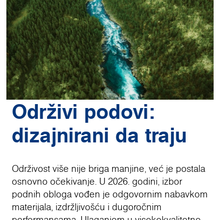
Održivi podovi:
dizajnirani da traju
Održivost više nije briga manjine, već je postala
osnovno očekivanje. U 2026. godini, izbor
podnih obloga vođen je odgovornim nabavkom
materijala, izdržljivošću i dugoročnim
performansama. Ulaganjem u visokokvalitetne,