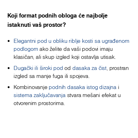
Koji format podnih obloga će najbolje
istaknuti vaš prostor?
Elegantni pod u obliku riblje kosti sa ugrađenom
podlogom
ako želite da vaši podovi imaju
klasičan, ali skup izgled koji ostavlja utisak.
Dugački ili široki pod
od
dasaka za čist
, prostran
izgled sa manje fuga ili spojeva.
Kombinovanje
podnih dasaka istog dizajna
i
sistema zaključavanja
stvara mešani efekat u
otvorenim prostorima.