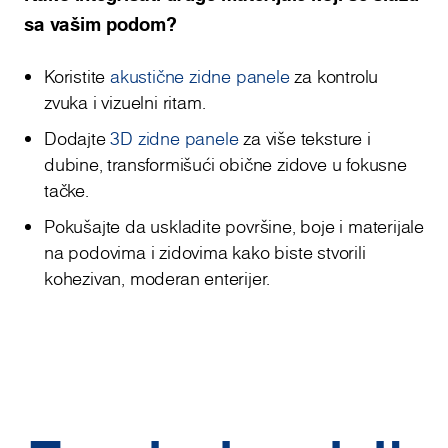
sa vašim podom?
Koristite
akustične zidne panele
za kontrolu
zvuka i vizuelni ritam.
Dodajte
3D zidne panele
za više teksture i
dubine, transformišući obične zidove u fokusne
tačke.
Pokušajte da uskladite površine, boje i materijale
na podovima i zidovima kako biste stvorili
kohezivan, moderan enterijer.