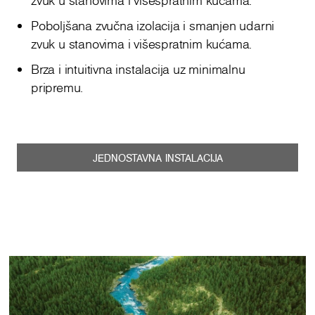
zvuk u stanovima i višespratnim kućama.
Poboljšana zvučna izolacija i smanjen udarni
zvuk u stanovima i višespratnim kućama.
Brza i intuitivna instalacija uz minimalnu
pripremu.
JEDNOSTAVNA INSTALACIJA