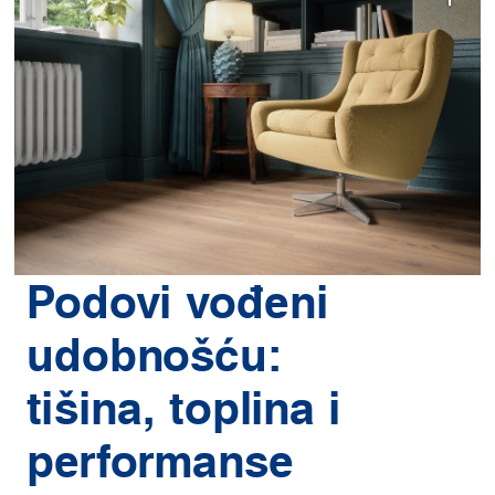
Podovi vođeni
udobnošću:
tišina, toplina i
performanse