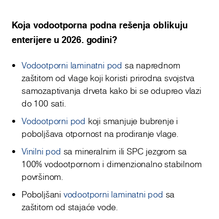
Koja vodootporna podna rešenja oblikuju
enterijere u 2026. godini?
Vodootporni laminatni pod
sa naprednom
zaštitom od vlage koji koristi prirodna svojstva
samozaptivanja drveta kako bi se odupreo vlazi
do 100 sati.
Vodootporni pod
koji smanjuje bubrenje i
poboljšava otpornost na prodiranje vlage.
Vinilni pod
sa mineralnim ili SPC jezgrom sa
100% vodootpornom i dimenzionalno stabilnom
površinom.
Poboljšani
vodootporni laminatni pod
sa
zaštitom od stajaće vode.