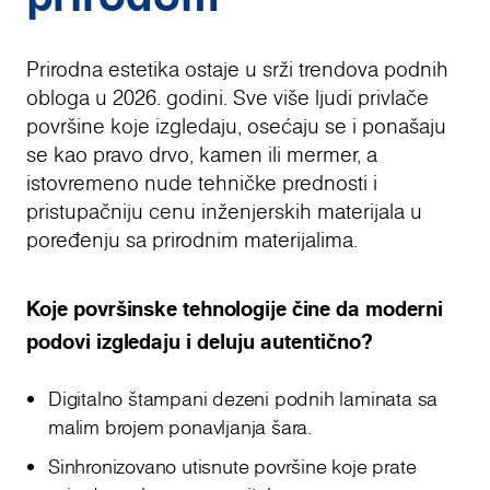
Prirodna estetika ostaje u srži trendova podnih
obloga u 2026. godini. Sve više ljudi privlače
površine koje izgledaju, osećaju se i ponašaju
se kao pravo drvo, kamen ili mermer, a
istovremeno nude tehničke prednosti i
pristupačniju cenu inženjerskih materijala u
poređenju sa prirodnim materijalima.
Koje površinske tehnologije čine da moderni
podovi izgledaju i deluju autentično?
Digitalno štampani dezeni podnih laminata sa
malim brojem ponavljanja šara.
Sinhronizovano utisnute površine koje prate