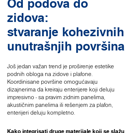
Od podova do
zidova:
stvaranje kohezivnih
unutrašnjih površina
Još jedan važan trend je proširenje estetike
podnih obloga na zidove i plafone.
Koordinisane površine omogućavaju
dizajnerima da kreiraju enterijere koji deluju
impresivno - sa pravim zidnim panelima,
akustičnim panelima ili rešenjem za plafon,
enterijeri deluju kompletno.
Kako integrisati druge materijale koji se slažu