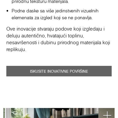
prirodnu teksturu materijala.
Podne daske sa više jedinstvenih vizuelnih
elemenata za izgled koji se ne ponavlja.
Ove inovacije stvaraju podove koji izgledaju i
deluju autentično, hvatajući toplinu,
nesavršenosti i dubinu prirodnog materijala koji
replikuju.
ISKUSITE INOVATIVNE POVRŠINE