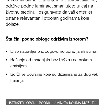
održive podne laminate, smanjujete uticaj na
životnu sredinu i osiguravate da vaš enterijer
ostane relevantan i otporan godinama koje
dolaze.
Šta čini podne obloge održivim izborom?
Drvo nabavljeno iz odgovorno upravljanih šuma.
Rešenja od materijala bez PVC-a i sa niskom
emisijom.
Izdržljive površine koje su dizajnirane za dug vek
trajanja.
ISTRAŽITE OPCIJE PODNIH LAMINATA KOJIMA MOŽETE