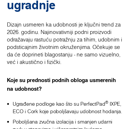
ugradnje
Dizajn usmeren ka udobnosti je ključni trend za
2026. godinu. Najinovativniji podni proizvodi
odražavaju rastuću potražnju za tihim, udobnim i
podsticajnim životnim okruženjima. Očekuje se
da će doprineti blagostanju - ne samo vizuelno,
već i akustično i fizički.
Koje su prednosti podnih obloga usmerenih
na udobnost?
®
Ugrađene podloge kao što su PerfectPad
IXPE,
ECO i Cork koje poboljšavaju udobnost hodanja.
Poboljšana zvučna izolacija i smanjen udarni