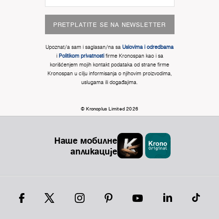
PRETPLATITE SE NA NEWSLETTER
Upoznat/a sam i saglasan/na sa
Uslovima i odredbama
i
Politikom privatnosti
firme Kronospan kao i sa
korišćenjem mojih kontakt podataka od strane firme
Kronospan u cilju informisanja o njihovim proizvodima,
uslugama ili događajima.
© Kronoplus Limited 2026
Наше мобилне
апликације