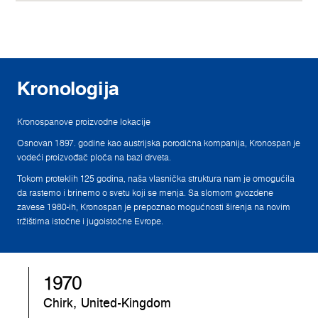
Kronologija
Kronospanove proizvodne lokacije
Osnovan 1897. godine kao austrijska porodična kompanija, Kronospan je
vodeći proizvođač ploča na bazi drveta.
Tokom proteklih 125 godina, naša vlasnička struktura nam je omogućila
da rastemo i brinemo o svetu koji se menja. Sa slomom gvozdene
zavese 1980-ih, Kronospan je prepoznao mogućnosti širenja na novim
tržištima istočne i jugoistočne Evrope.
1970
Chirk, United-Kingdom