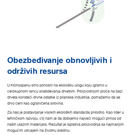
Obezbeđivanje obnovljivih i
održivih resursa
U Kronospanu smo ponosni na ekološku ulogu koju igramo u
celokupnom lancu snabdevanja drvetom. Proizvodnjom ploča na bazi
drveta koristeći drvne ostatke iz pilanske industrije, pomažemo da se
drvo ceni kao ograničena sirovina.
Za nas je postavljanje visokih ekoloških standarda prirodno. Kao lider u
tehničkom razvoju, cilj nam je da dobijemo najveći mogući prinos od
naših ulaznih materijala. Rezultat je isplativa proizvodnja sa najmanjim
mogućim uticajem na životnu sredinu.