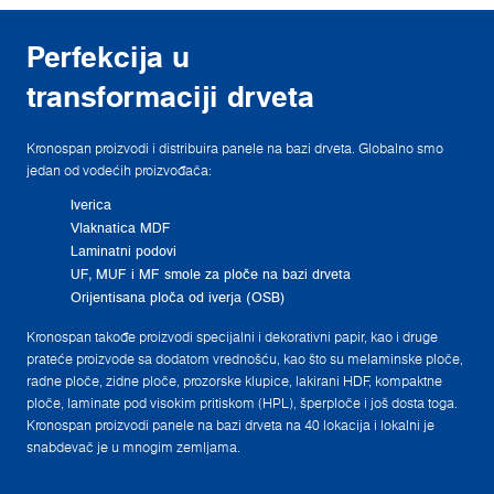
Perfekcija u
transformaciji drveta
Kronospan proizvodi i distribuira panele na bazi drveta. Globalno smo
jedan od vodećih proizvođača:
Iverica
Vlaknatica MDF
Laminatni podovi
UF, MUF i MF smole za ploče na bazi drveta
Orijentisana ploča od iverja (OSB)
Kronospan takođe proizvodi specijalni i dekorativni papir, kao i druge
prateće proizvode sa dodatom vrednošću, kao što su melaminske ploče,
radne ploče, zidne ploče, prozorske klupice, lakirani HDF, kompaktne
ploče, laminate pod visokim pritiskom (HPL), šperploče i još dosta toga.
Kronospan proizvodi panele na bazi drveta na 40 lokacija i lokalni je
snabdevač je u mnogim zemljama.