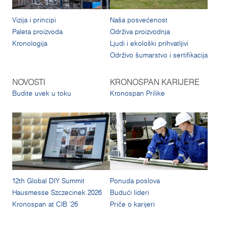
Vizija i principi
Naša posvećenost
Paleta proizvoda
Održiva proizvodnja
Kronologija
Ljudi i ekološki prihvatljivi
Održivo šumarstvo i sertifikacija
NOVOSTI
KRONOSPAN KARIJERE
Budite uvek u toku
Kronospan Prilike
12th Global DIY Summit
Ponuda poslova
Hausmesse Szczecinek 2026
Budući lideri
Kronospan at CIB '26
Priče o karijeri