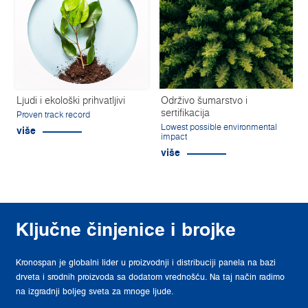
Ljudi i ekološki prihvatljivi
Održivo šumarstvo i
sertifikacija
Proven track record
Lowest possible environmental
više
impact
više
Ključne činjenice i brojke
Kronospan je globalni lider u proizvodnji i distribuciji panela na bazi
drveta i srodnih proizvoda sa dodatom vrednošću. Na taj način radimo
na izgradnji boljeg sveta za mnoge ljude.