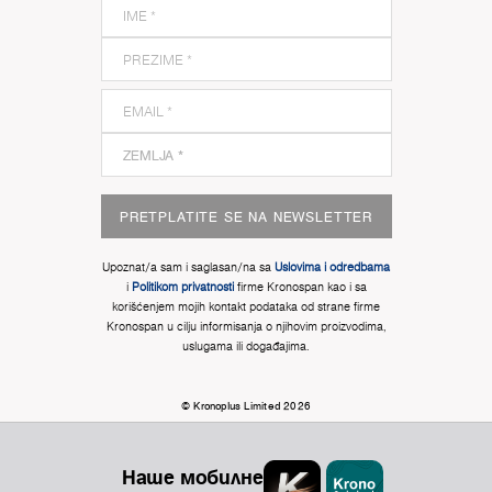
PRETPLATITE SE NA NEWSLETTER
Upoznat/a sam i saglasan/na sa
Uslovima i odredbama
i
Politikom privatnosti
firme Kronospan kao i sa
korišćenjem mojih kontakt podataka od strane firme
Kronospan u cilju informisanja o njihovim proizvodima,
uslugama ili događajima.
© Kronoplus Limited 2026
Наше мобилне