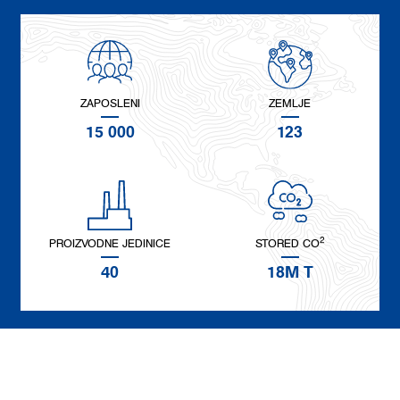
ZAPOSLENI
ZEMLJE
15 000
123
2
PROIZVODNE JEDINICE
STORED CO
40
18M T