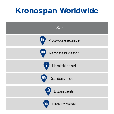
Kronospan Worldwide
Sve
Proizvodne jedinice
Nameštajni klasteri
Hemijski centri
Distributivni centri
Dizajn centri
Luka i terminali