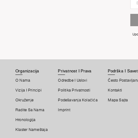
Upo
Organizacija
Privatnost I Prava
Podrška I Savet
O Nama
Odredbe I Uslovi
Često Postavljan
Vizija I Principi
Politika Privatnosti
Kontakti
Okruženje
Podešavanja Kolačića
Mapa Sajta
Radite Sa Nama
Imprint
Hronologija
Klaster Nameštaja