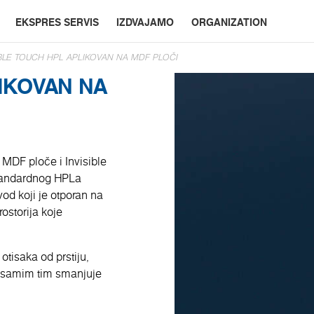
EKSPRES SERVIS
IZDVAJAMO
ORGANIZATION
IBLE TOUCH HPL APLIKOVAN NA MDF PLOČI
IKOVAN NA
MDF ploče i Invisible
 standardnog HPLa
vod koji je otporan na
ostorija koje
otisaka od prstiju,
i samim tim smanjuje