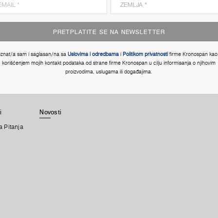
PRETPLATITE SE NA NEWSLETTER
znat/a sam i saglasan/na sa
Uslovima i odredbama
i
Politikom privatnosti
firme Kronospan kao 
korišćenjem mojih kontakt podataka od strane firme Kronospan u cilju informisanja o njihovim
proizvodima, uslugama ili događajima.
i
Novosti
a Pitanja