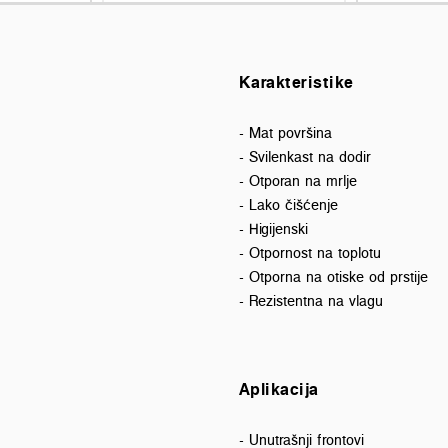
Karakteristike
- Mat površina
- Svilenkast na dodir
- Otporan na mrlje
- Lako čišćenje
- Higijenski
- Otpornost na toplotu
- Otporna na otiske od prstije
- Rezistentna na vlagu
Aplikacija
- Unutrašnji frontovi