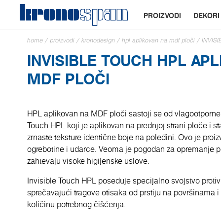
PROIZVODI
DEKORI
home
/
proizvodi
/
kronodesign
/
hpl aplikovan na mdf ploči
/
INVIS
INVISIBLE TOUCH HPL APL
MDF PLOČI
HPL aplikovan na MDF ploči sastoji se od vlagootporne 
Touch HPL koji je aplikovan na prednjoj strani ploče i
zrnaste teksture identične boje na poleđini. Ovo je proiz
ogrebotine i udarce. Veoma je pogodan za opremanje pr
zahtevaju visoke higijenske uslove.
Invisible Touch HPL poseduje specijalno svojstvo protiv 
sprečavajući tragove otisaka od prstiju na površinama 
količinu potrebnog čišćenja.