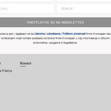
PRETPLATITE SE NA NEWSLETTER
znat/a sam i saglasan/na sa
Uslovima i odredbama
i
Politikom privatnosti
firme Kronospan kao 
korišćenjem mojih kontakt podataka od strane firme Kronospan u cilju informisanja o njihovim
proizvodima, uslugama ili događajima.
i
Novosti
a Pitanja