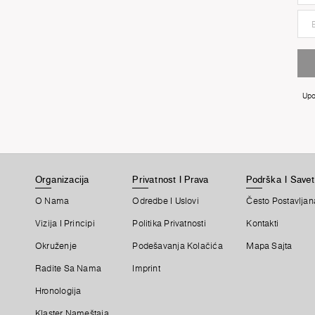
Upo
Organizacija
Privatnost I Prava
Podrška I Savet
O Nama
Odredbe I Uslovi
Često Postavljan
Vizija I Principi
Politika Privatnosti
Kontakti
Okruženje
Podešavanja Kolačića
Mapa Sajta
Radite Sa Nama
Imprint
Hronologija
Klaster Nameštaja