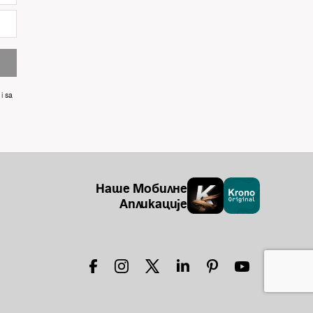
i sa
Наше Мобилне
Апликације