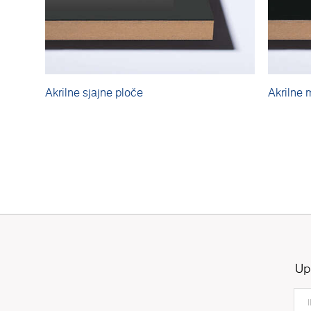
Akrilne sjajne ploče
Akrilne 
Up