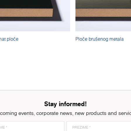
mat ploče
Ploče brušenog metala
Stay informed!
coming events, corporate news, new products and servi