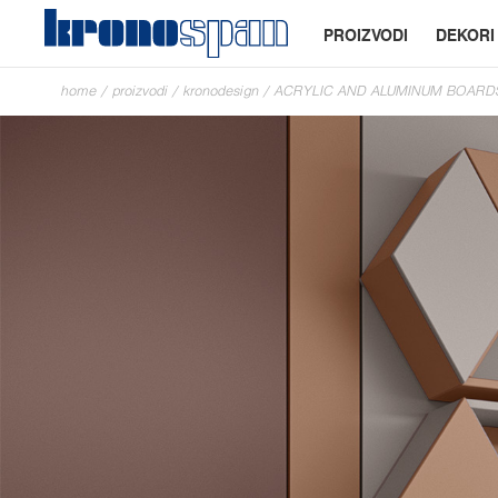
PROIZVODI
DEKORI
home
/
proizvodi
/
kronodesign
/
ACRYLIC AND ALUMINUM BOARD