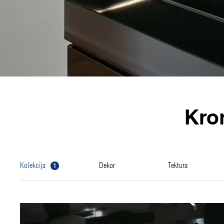
Kro
1
kolekcija
dekor
tektura