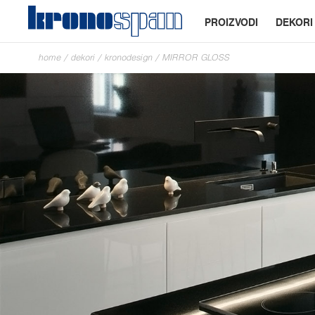
PROIZVODI
DEKORI
home
/
dekori
/
kronodesign
/
MIRROR GLOSS