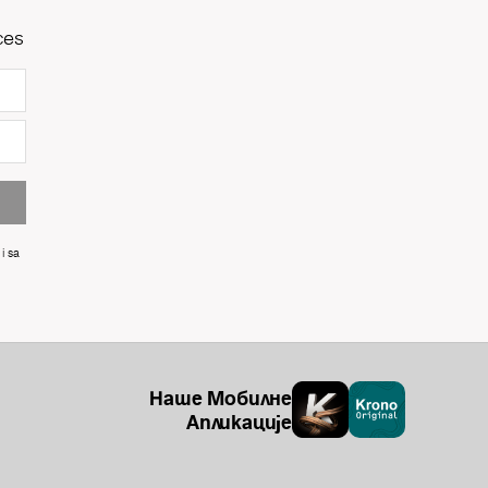
ces
i sa
Наше Мобилне
Апликације