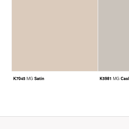
K7045
Satin
K5981
Cas
MG
MG