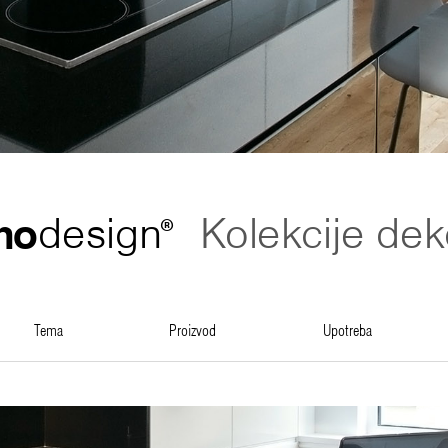
no
design
Kolekcije dek
®
tema
proizvod
upotreba