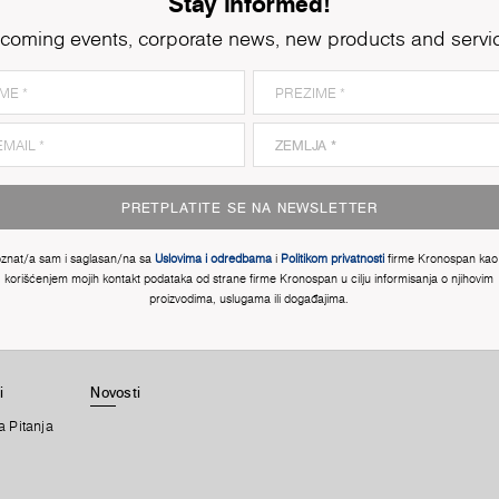
Stay informed!
coming events, corporate news, new products and servi
PRETPLATITE SE NA NEWSLETTER
znat/a sam i saglasan/na sa
Uslovima i odredbama
i
Politikom privatnosti
firme Kronospan kao 
korišćenjem mojih kontakt podataka od strane firme Kronospan u cilju informisanja o njihovim
proizvodima, uslugama ili događajima.
i
Novosti
a Pitanja