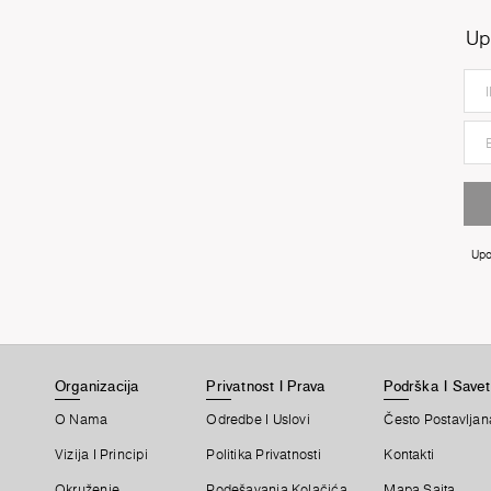
Up
Upo
Organizacija
Privatnost I Prava
Podrška I Savet
O Nama
Odredbe I Uslovi
Često Postavljan
Vizija I Principi
Politika Privatnosti
Kontakti
Okruženje
Podešavanja Kolačića
Mapa Sajta