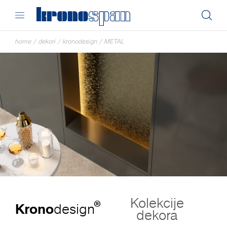
home
/
dekori
/
kronodesign
/
METAL
Kolekcije
®
Krono
design
dekora