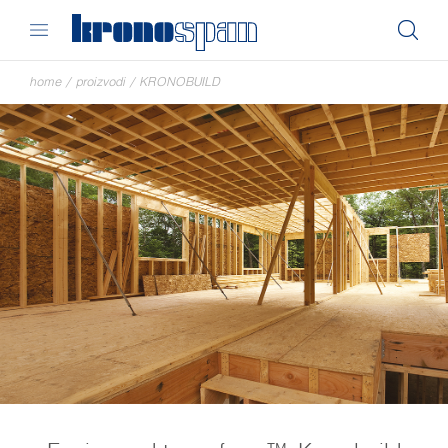
home
/
proizvodi
/
KRONOBUILD