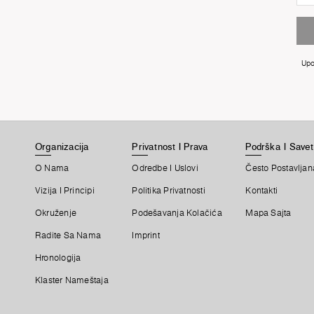
Upo
Organizacija
Privatnost I Prava
Podrška I Savet
O Nama
Odredbe I Uslovi
Često Postavljan
Vizija I Principi
Politika Privatnosti
Kontakti
Okruženje
Podešavanja Kolačića
Mapa Sajta
Radite Sa Nama
Imprint
Hronologija
Klaster Nameštaja