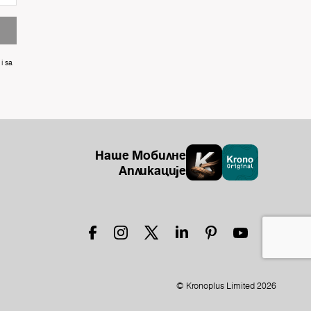
i sa
Наше Мобилне
Апликације
© Kronoplus Limited 2026