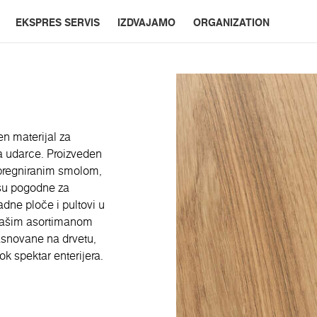
EKSPRES SERVIS
IZDVAJAMO
ORGANIZATION
n materijal za
na udarce. Proizveden
mpregniranim smolom,
 su pogodne za
adne ploče i pultovi u
 našim asortimanom
zasnovane na drvetu,
k spektar enterijera.