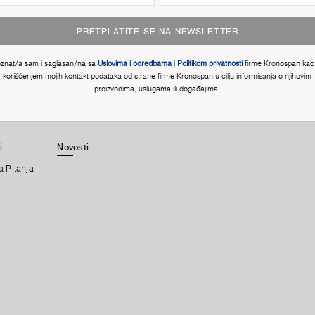
PRETPLATITE SE NA NEWSLETTER
znat/a sam i saglasan/na sa
Uslovima i odredbama
i
Politikom privatnosti
firme Kronospan kao 
korišćenjem mojih kontakt podataka od strane firme Kronospan u cilju informisanja o njihovim
proizvodima, uslugama ili događajima.
i
Novosti
a Pitanja