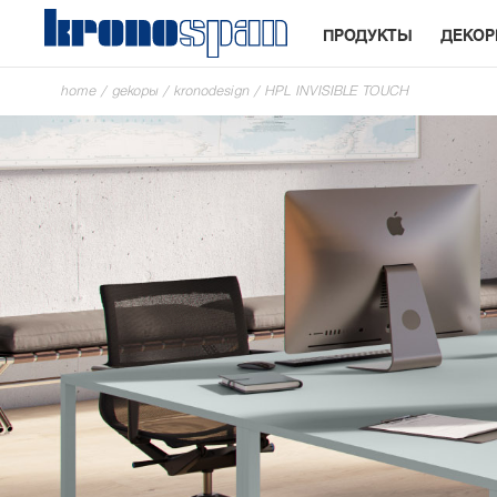
ПРОДУКТЫ
ДЕКО
home
/
декоры
/
kronodesign
/
HPL INVISIBLE TOUCH