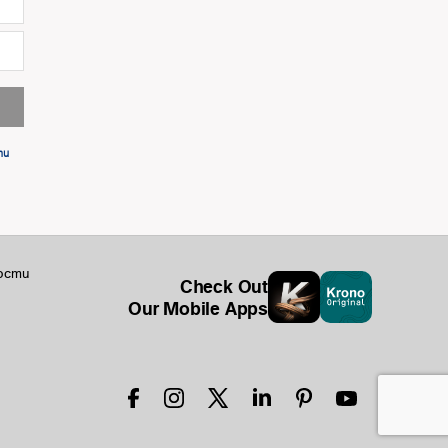
ти
ости
Check Out
Our Mobile Apps