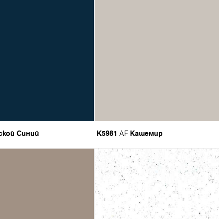
ской Синий
K5981
Кашемир
AF