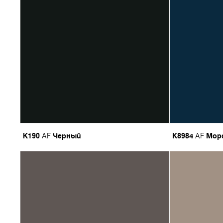
K190
Черный
K8984
Мор
AF
AF