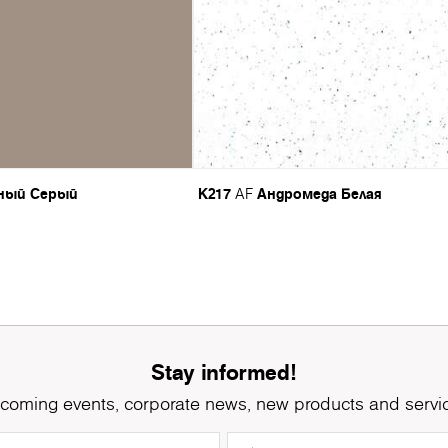
яный Серый
K217
Андромеда Белая
AF
Stay informed!
coming events, corporate news, new products and servi