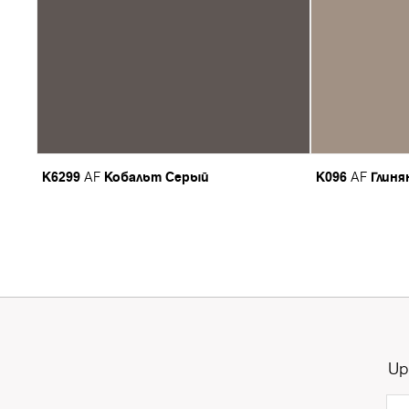
K6299
Кобальт Серый
K096
Глин
AF
AF
Up