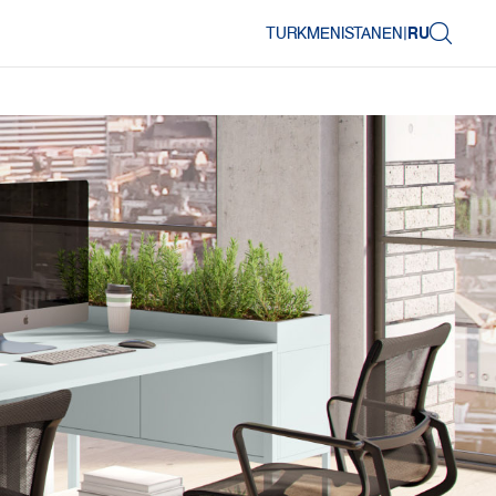
TURKMENISTAN
EN
|
RU