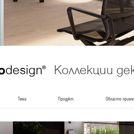
o
design
Коллекции де
®
тема
продукт
область приме