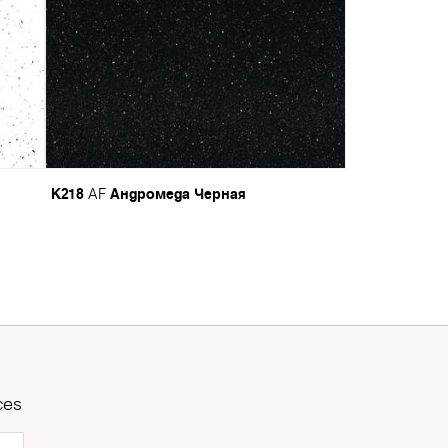
K218
Андромеда Черная
AF
ces