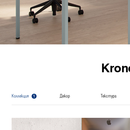
Kron
1
коллекция
декор
текстура