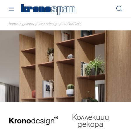
home
/
декоры
/
kronodesign
/
HARMONY
Коллекции
®
Krono
design
декора