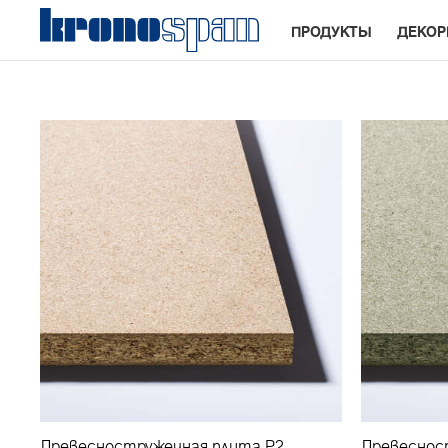
ПРОДУКТЫ
ДЕКО
Древесностружечная плита Р2
Древеснос