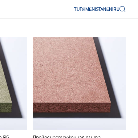
TURKMENISTAN
EN
|
RU
а Р5
Древесностружечная плита