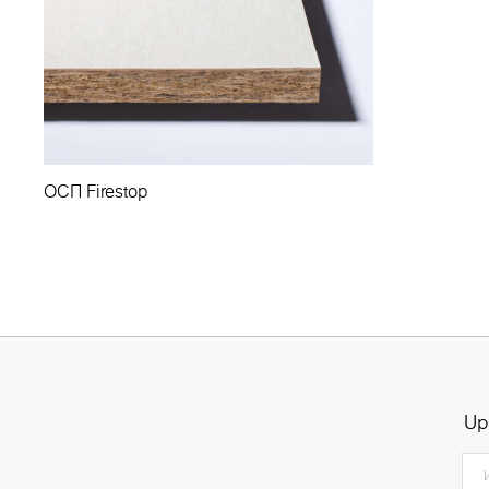
ОСП Firestop
Up