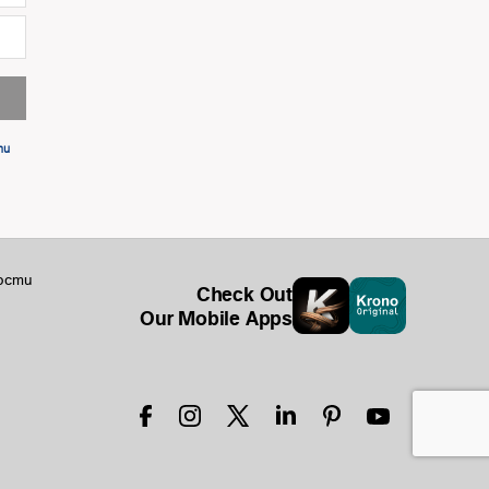
ти
ости
Check Out
Our Mobile Apps