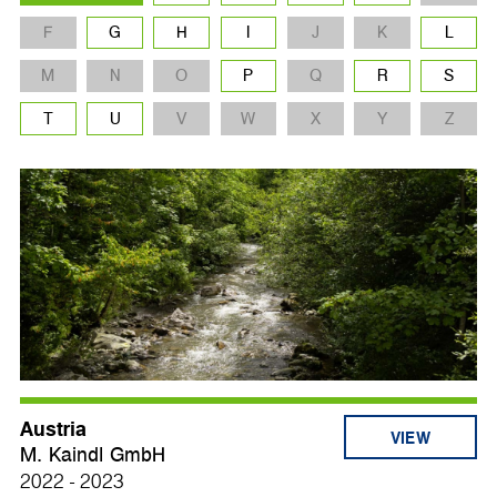
F
G
H
I
J
K
L
M
N
O
P
Q
R
S
T
U
V
W
X
Y
Z
Austria
VIEW
M. Kaindl GmbH
2022 - 2023