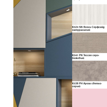
K524
SN
Ясень Серфсайд
натуральный
K541
PN
Тессея серо-
бежевый
K538
PH
Ароза светло-
серый