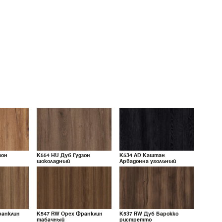
зон
K554
HU
Дуб Гудзон
K534
AD
Каштан
шоколадный
Арвадонна угольный
ранклин
K547
RW
Орех Франклин
K537
RW
Дуб Барокко
табачный
ристретто