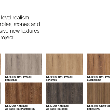
level realism.
rbles, stones and
ssive new textures
roject.
K528
HU
Дуб Гудзон
K529
HU
Дуб Гудзон
K530
HU
Дуб Гуд
кашемир
золотой
амаретто
K532
AD
Каштан
K533
AD
Каштан
K546
RW
Орех Ф
Арвадонна пламенный
Арвадонна серо-
карамель