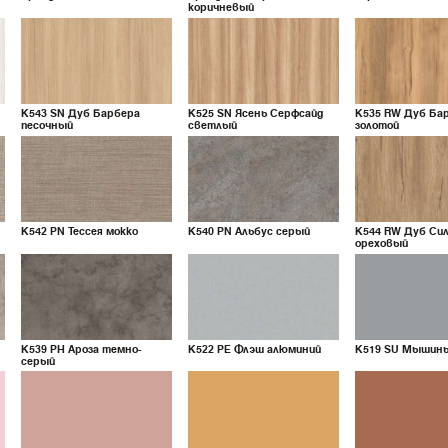
коричневый
K543
SN
Дуб Барбера
K525
SN
Ясень Серфсайд
K535
RW
Дуб Ба
песочный
светлый
золотой
K542
PN
Тессея мокко
K540
PN
Альбус серый
K544
RW
Дуб Си
ореховый
K539
PH
Ароза темно-
K522
PE
Флэш алюминий
K519
SU
Мышины
серый