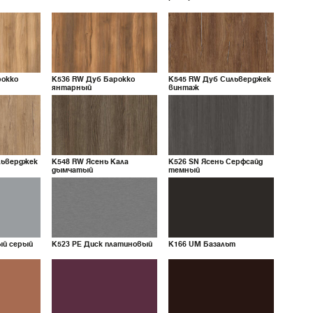
рокко
K536
RW
Дуб Барокко
K545
RW
Дуб Сильверджек
янтарный
винтаж
льверджек
K548
RW
Ясень Кала
K526
SN
Ясень Серфсайд
дымчатый
темный
й серый
K523
PE
Диск платиновый
K166
UM
Базальт