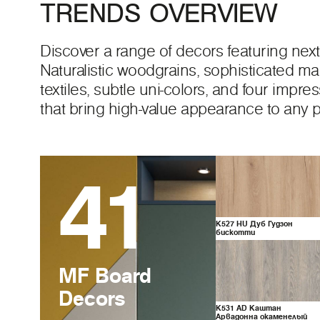
TRENDS OVERVIEW
Discover a range of decors featuring next-
Naturalistic woodgrains, sophisticated ma
textiles, subtle uni-colors, and four impre
that bring high-value appearance to any p
41
K527
HU
Дуб Гудзон
бискотти
MF Board
Decors
K531
AD
Каштан
Арвадонна окаменелый