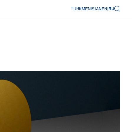
TURKMENISTAN
EN
|
RU