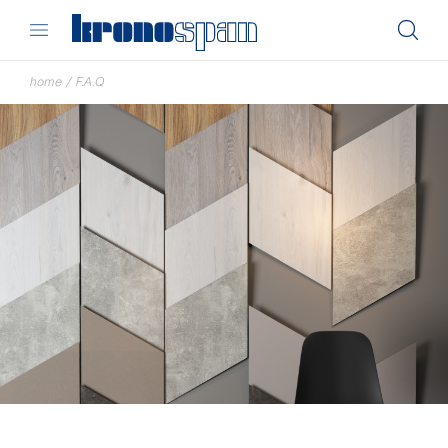
home
/
F.A.Q