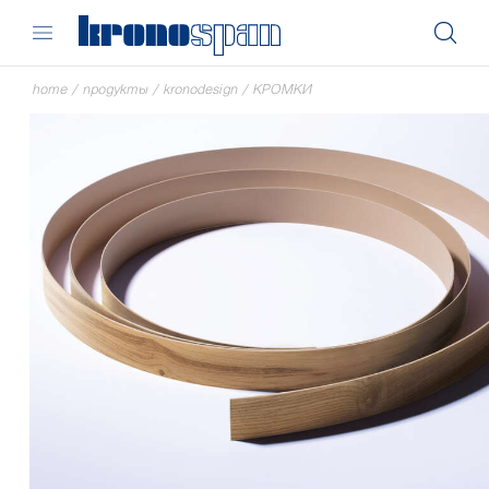
home
/
продукты
/
kronodesign
/
КРОМКИ