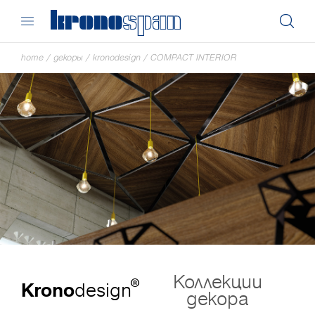
home
/
декоры
/
kronodesign
/
COMPACT INTERIOR
Коллекции
®
Krono
design
декора