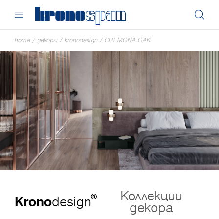
home
/
декоры
/
kronodesign
/
CREMONA OAK
Коллекции
®
Krono
design
декора