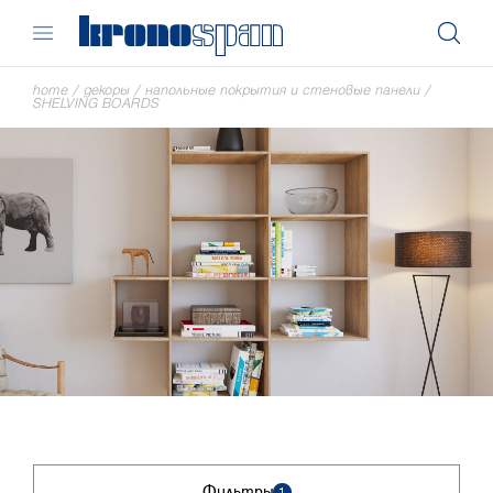
home
/
декоры
/
напольные покрытия и стеновые панели
/
SHELVING BOARDS
Фильтры
1