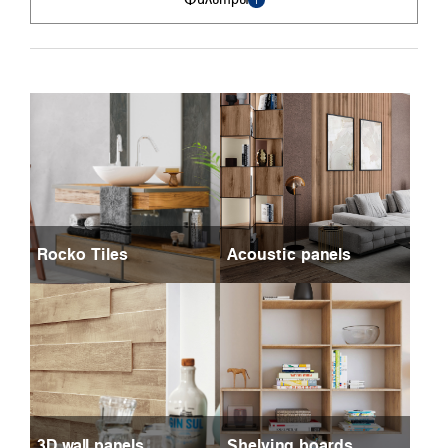
Rocko Tiles
Acoustic panels
3D wall panels
Shelving boards