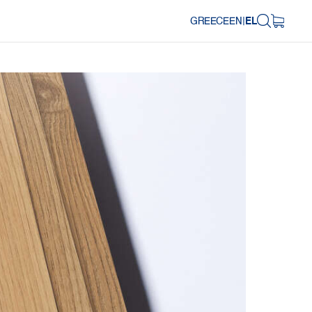
GREECE
EN
|
EL