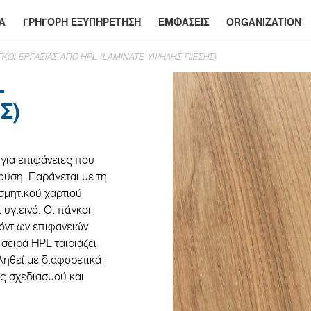
Α
ΓΡΗΓΟΡΗ ΕΞΥΠΗΡΕΤΗΣΗ
ΕΜΦΑΣΕΙΣ
ORGANIZATION
ΚΟΙ ΕΡΓΑΣΙΑΣ ΑΠΟ HPL (LAMINATE ΥΨΗΛΗΣ ΠΙΕΣΗΣ)
L
Σ)
 για επιφάνειες που
ούση. Παράγεται με τη
σμητικού χαρτιού
 υγιεινό. Οι πάγκοι
ζόντιων επιφανειών
 σειρά HPL ταιριάζει
ληθεί με διαφορετικά
ς σχεδιασμού και