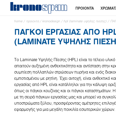
ΠΡΟΙΟΝΤΑ
ΧΡΩΜΑΤ
home
/
προιοντα
/
kronodesign
/
hpl (laminate υψηλης πιεσης)
/
ΠΑΓ
ΠΆΓΚΟΙ ΕΡΓΑΣΊΑΣ ΑΠΌ HP
(LAMINATE ΥΨΗΛΉΣ ΠΊΕΣΗ
Το Laminate Υψηλής Πίεσης (HPL) είναι το τέλειο υλικό
απαιτούν αυξημένη ανθεκτικότητα και αντίσταση στην κρ
συμπίεση πολλαπλών στρώσεων πυρήνα και ενός διακο
εμποτισμένου με ρητίνη. Έχει αντοχή, είναι ανθεκτικό και
εργασίας από HPL είναι κατάλληλοι για την κάλυψη ορι
όπως οι πάγκοι κουζίνας και οι πάγκοι καταστημάτων. Η
με τη σειρά πάγκων εργασίας μας και μπορεί να συγκολ
υποστρώματα ξύλου, προσφέροντας αμέτρητες επιλογέ
εφαρμογής για μια μεγάλη ποικιλία εσωτερικών χώρων.