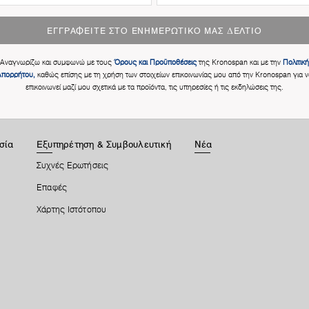
ΕΓΓΡΑΦΕΊΤΕ ΣΤΟ ΕΝΗΜΕΡΩΤΙΚΌ ΜΑΣ ΔΕΛΤΊΟ
Αναγνωρίζω και συμφωνώ με τους
Όρους και Προϋποθέσεις
της Kronospan και με την
Πολιτική
Απορρήτου,
καθώς επίσης με τη χρήση των στοιχείων επικοινωνίας μου από την Kronospan για ν
επικοινωνεί μαζί μου σχετικά με τα προϊόντα, τις υπηρεσίες ή τις εκδηλώσεις της.
σία
Εξυπηρέτηση & Συμβουλευτική
Νέα
Συχνές Ερωτήσεις
Επαφές
Χάρτης Ιστότοπου