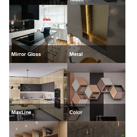
Mirror Gloss
Metal
MaxLine
Color