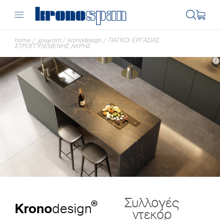
home
/
χρωματα
/
kronodesign
/
ΠΆΓΚΟΙ ΕΡΓΑΣΊΑΣ
ΣΤΡΟΓΓΥΛΕΜΈΝΗΣ ΆΚΡΗΣ
Συλλογές
®
Krono
design
ντεκόρ