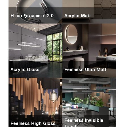
Η πιο ξεχωριστή 2.0
Acrylic Matt
Acrylic Gloss
Feelness Ultra Matt
Feelness Invisible
Feelness High Gloss
Touch