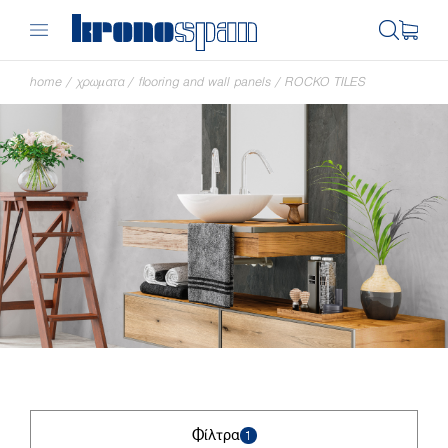
home
/
χρωματα
/
flooring and wall panels
/
ROCKO TILES
Φίλτρα
1