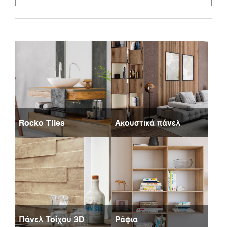
Rocko Tiles
Ακουστικά πάνελ
Πάνελ Τοίχου 3D
Ράφια