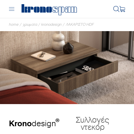
home
/
χρωματα
/
kronodesign
/
ΛΑΚΑΡΙΣΤΌ HDF
Συλλογές
®
Krono
design
ντεκόρ