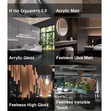
Η πιο ξεχωριστή 2.0
Acrylic Matt
Acrylic Gloss
Feelness Ultra Matt
Feelness Invisible
Feelness High Gloss
Touch