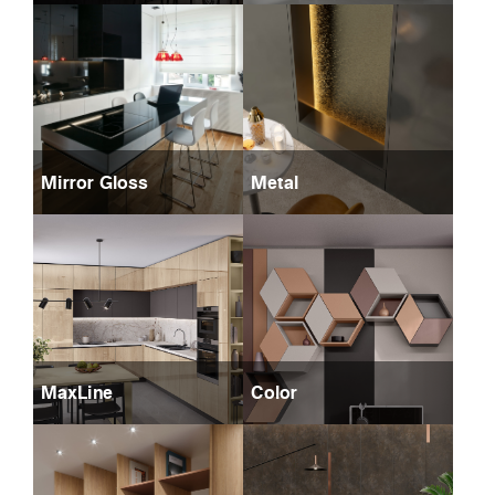
Mirror Gloss
Metal
MaxLine
Color