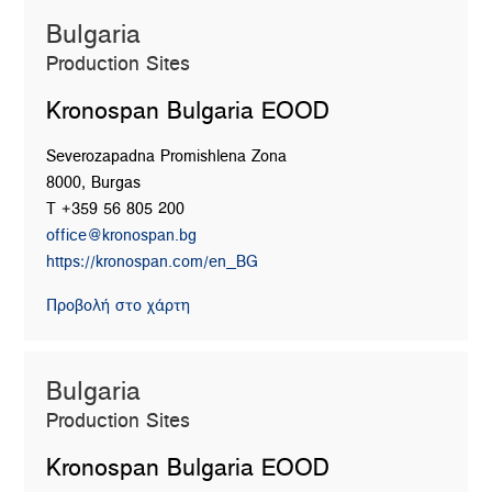
Bulgaria
Production Sites
Kronospan Bulgaria EOOD
Severozapadna Promishlena Zona
8000, Burgas
T +359 56 805 200
office@kronospan.bg
https://kronospan.com/en_BG
Προβολή στο χάρτη
Bulgaria
Production Sites
Kronospan Bulgaria EOOD