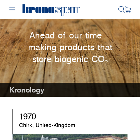
Ahead of our time –
making products that
store biogenic CO₂
Kronology
1970
Chirk, United-Kingdom