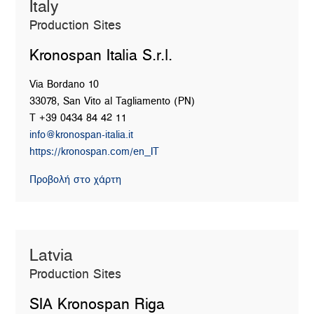
Italy
Production Sites
Kronospan Italia S.r.l.
Via Bordano 10
33078, San Vito al Tagliamento (PN)
T +39 0434 84 42 11
info@kronospan-italia.it
https://kronospan.com/en_IT
Προβολή στο χάρτη
Latvia
Production Sites
SIA Kronospan Riga