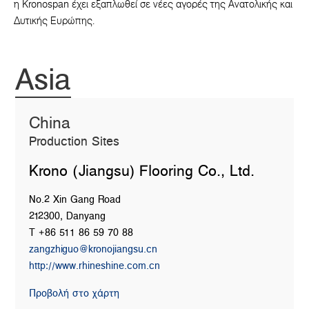
η Kronospan έχει εξαπλωθεί σε νέες αγορές της Ανατολικής και
Δυτικής Ευρώπης.
Asia
China
Production Sites
Krono (Jiangsu) Flooring Co., Ltd.
No.2 Xin Gang Road
212300, Danyang
T +86 511 86 59 70 88
zangzhiguo@kronojiangsu.cn
http://www.rhineshine.com.cn
Προβολή στο χάρτη