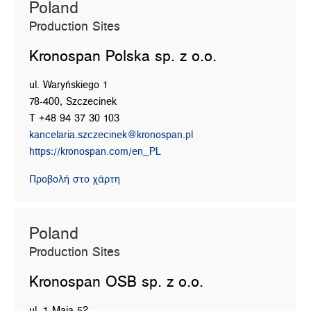
Poland
Production Sites
Kronospan Polska sp. z o.o.
ul. Waryńskiego 1
78-400, Szczecinek
T +48 94 37 30 103
kancelaria.szczecinek@kronospan.pl
https://kronospan.com/en_PL
Προβολή στο χάρτη
Poland
Production Sites
Kronospan OSB sp. z o.o.
ul. 1 Maja 52