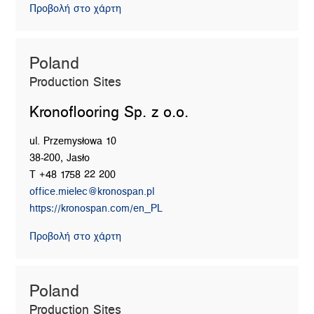
Προβολή στο χάρτη
Poland
Production Sites
Kronoflooring Sp. z o.o.
ul. Przemysłowa 10
38-200, Jasło
T +48 1758 22 200
office.mielec@kronospan.pl
https://kronospan.com/en_PL
Προβολή στο χάρτη
Poland
Production Sites