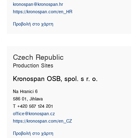
kronospan@kronospan.hr
https://kronospan.com/en_HR
Προβολή στο χάρτη
Czech Republic
Production Sites
Kronospan OSB, spol. s r. o.
Na Hranici 6
586 01, Jihlava
T +420 567 124 201
office@kronospan.cz
https://kronospan.com/en_CZ
Προβολή στο χάρτη