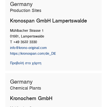
Germany
Production Sites
Kronospan GmbH Lampertswalde
Mühlbacher Strasse 1
01561, Lampertswalde
T +49 3522 3330
info@krono-original.com
https://kronospan.com/de_DE
Προβολή στο χάρτη
Germany
Chemical Plants
Kronochem GmbH