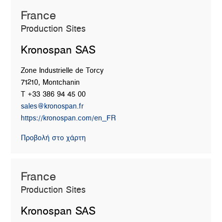
France
Production Sites
Kronospan SAS
Zone Industrielle de Torcy
71210, Montchanin
T +33 386 94 45 00
sales@kronospan.fr
https://kronospan.com/en_FR
Προβολή στο χάρτη
France
Production Sites
Kronospan SAS