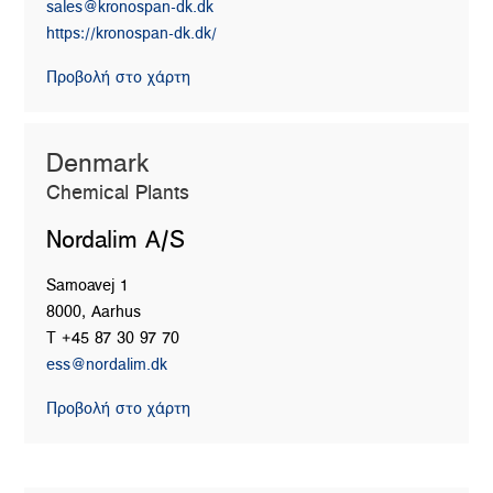
sales@kronospan-dk.dk
https://kronospan-dk.dk/
Προβολή στο χάρτη
Denmark
Chemical Plants
Nordalim A/S
Samoavej 1
8000, Aarhus
T +45 87 30 97 70
ess@nordalim.dk
Προβολή στο χάρτη