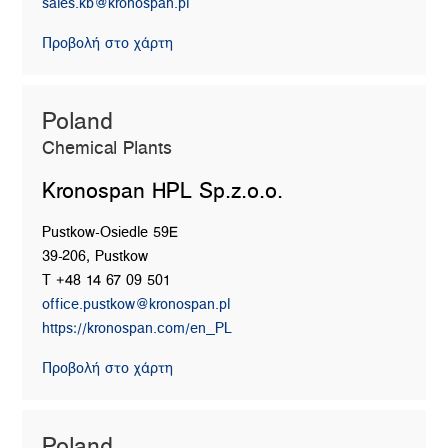
sales.kb@kronospan.pl
Προβολή στο χάρτη
Poland
Chemical Plants
Kronospan HPL Sp.z.o.o.
Pustkow-Osiedle 59E
39-206, Pustkow
T +48 14 67 09 501
office.pustkow@kronospan.pl
https://kronospan.com/en_PL
Προβολή στο χάρτη
Poland