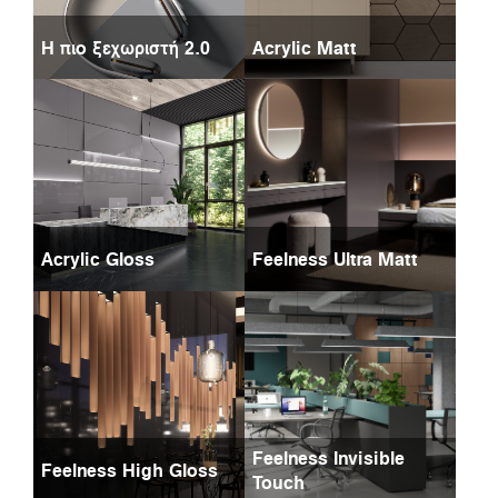
Η πιο ξεχωριστή 2.0
Acrylic Matt
Acrylic Gloss
Feelness Ultra Matt
Feelness Invisible
Feelness High Gloss
Touch