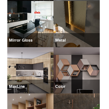
Mirror Gloss
Metal
MaxLine
Color