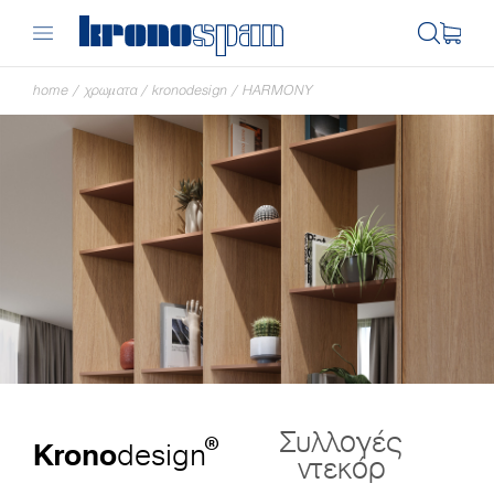
home
/
χρωματα
/
kronodesign
/
HARMONY
Συλλογές
®
Krono
design
ντεκόρ