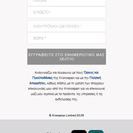
ΕΓΓΡΑΦΕΊΤΕ ΣΤΟ ΕΝΗΜΕΡΩΤΙΚΌ ΜΑΣ
ΔΕΛΤΊΟ
Αναγνωρίζω και συμφωνώ με τους
Όρους και
Προϋποθέσεις
της Kronospan και με την
Πολιτική
Απορρήτου,
καθώς επίσης με τη χρήση των στοιχείων
επικοινωνίας μου από την Kronospan για να επικοινωνεί
μαζί μου σχετικά με τα προϊόντα, τις υπηρεσίες ή τις
εκδηλώσεις της.
© Kronoplus Limited 2026