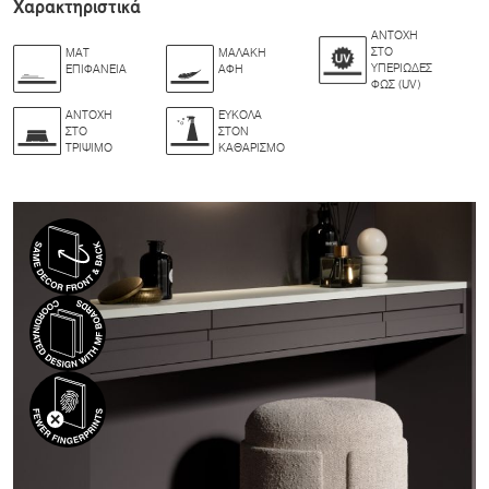
Χαρακτηριστικά
ΑΝΤΟΧΉ
ΣΤΟ
ΜΑΤ
ΜΑΛΑΚΉ
ΥΠΕΡΙΏΔΕΣ
ΕΠΙΦΆΝΕΙΑ
ΑΦΉ
ΦΩΣ (UV)
ΑΝΤΟΧΉ
ΕΎΚΟΛΑ
ΣΤΟ
ΣΤΟΝ
ΤΡΙΨΙΜΟ
ΚΑΘΑΡΙΣΜΌ