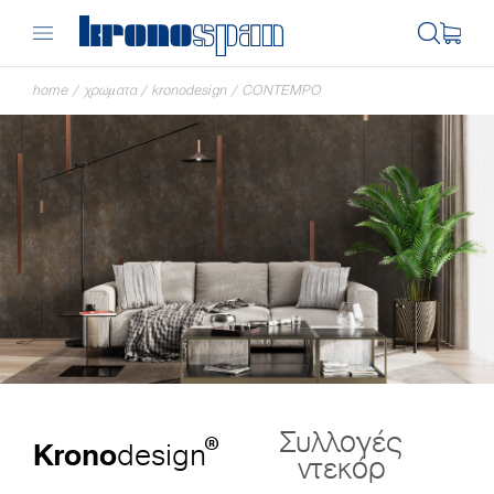
home
/
χρωματα
/
kronodesign
/
CONTEMPO
Συλλογές
®
Krono
design
ντεκόρ