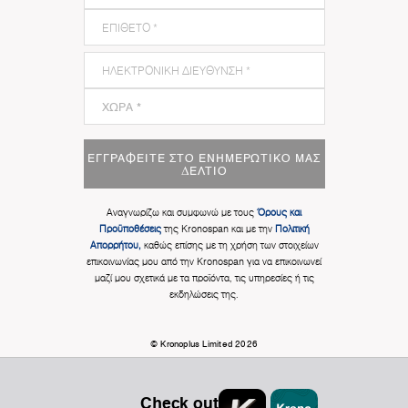
ΕΓΓΡΑΦΕΊΤΕ ΣΤΟ ΕΝΗΜΕΡΩΤΙΚΌ ΜΑΣ
ΔΕΛΤΊΟ
Αναγνωρίζω και συμφωνώ με τους
Όρους και
Προϋποθέσεις
της Kronospan και με την
Πολιτική
Απορρήτου,
καθώς επίσης με τη χρήση των στοιχείων
επικοινωνίας μου από την Kronospan για να επικοινωνεί
μαζί μου σχετικά με τα προϊόντα, τις υπηρεσίες ή τις
εκδηλώσεις της.
© Kronoplus Limited 2026
Check out