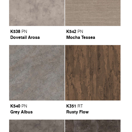
K538
K542
PN
PN
Dovetail Arosa
Mocha Tessea
K540
K351
PN
RT
Grey Albus
Rusty Flow