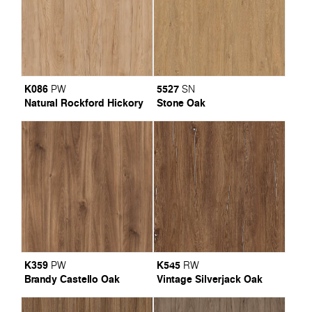
K086
5527
PW
SN
Natural Rockford Hickory
Stone Oak
K359
K545
PW
RW
Brandy Castello Oak
Vintage Silverjack Oak