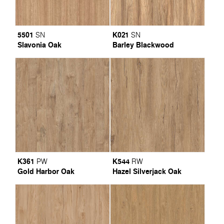
5501
K021
SN
SN
Slavonia Oak
Barley Blackwood
K361
K544
PW
RW
Gold Harbor Oak
Hazel Silverjack Oak