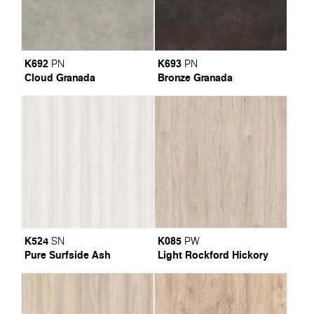
K692
K693
PN
PN
Cloud Granada
Bronze Granada
K524
K085
SN
PW
Pure Surfside Ash
Light Rockford Hickory