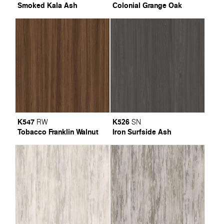
Smoked Kala Ash
Colonial Grange Oak
K547
K526
RW
SN
Tobacco Franklin Walnut
Iron Surfside Ash