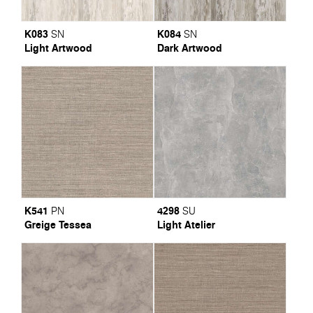
K083
K084
SN
SN
Light Artwood
Dark Artwood
K541
4298
PN
SU
Greige Tessea
Light Atelier