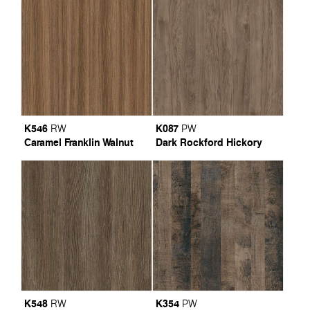
K546
K087
RW
PW
Caramel Franklin Walnut
Dark Rockford Hickory
K548
K354
RW
PW