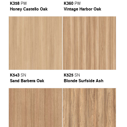
K358
K360
PW
PW
Honey Castello Oak
Vintage Harbor Oak
K543
K525
SN
SN
Sand Barbera Oak
Blonde Surfside Ash