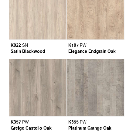
K022
K107
SN
PW
Satin Blackwood
Elegance Endgrain Oak
K357
K355
PW
PW
Greige Castello Oak
Platinum Grange Oak